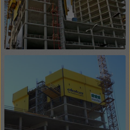
manière soient soumises à l'accès des autorités de
ces pays tiers à des fins de contrôle et de surveillance
et qu'il n'y ait pas de recours juridique efficace contre
cela. Vous pouvez rejeter tous les cookies nécessitant
un consentement en cliquant sur « Rejeter » ou en
ajustant vos
paramètres de cookies
en cliquant sur les
paramètres de cookies au bas de ce site web et en
utilisant les cases à cocher correspondantes. Vous
pouvez révoquer votre consentement à tout moment,
Open
avec effet futur et sans indication de motif, en cliquant
sur
paramètres de cookies
au bas de ce site web.
Vous trouverez de plus amples informations sur nos
cookies
dans notre politique de confidentialité
. Nous
vous offrons également la possibilité de sélectionner
vos cookies (paramètres avancés des cookies).