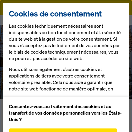
Doka
Cookies de consentement
Doka
Références
Tornimäe 3 (Swissotel à Tallin)
Les cookies techniquement nécessaires sont
indispensables au bon fonctionnement et à la sécurité
du site web et à la gestion de votre consentement. Si
vous n'acceptez pas le traitement de vos données par
le biais de cookies techniquement nécessaires, vous
Tornimäe 3
ne pourrez pas accéder au site web.
Nous utilisons également d'autres cookies et
(Swissotel à Tallin)
applications de tiers avec votre consentement
volontaire préalable. Cela nous aide à garantir que
Estonie
notre site web fonctionne de manière optimale, en
particulier
améliorer en permanence la fonctionnalité de
Consentez-vous au traitement des cookies et au
La tour Torminäe se divise à partir du 4ème étage en une
notre site web (cookies fonctionnels et
transfert de vos données personnelles vers les États-
tour d'habitations et une tour consacrée à un hôtel. Le
statistiques),
Unis ?
système de protection de façade Xclimb 60 en rive de dalle
faciliter le processus d'achat lors de l'utilisation de
et le coffrage grimpant guidé Xclimb 60 dans la zone des