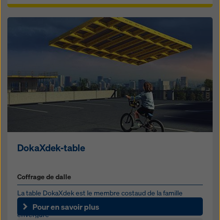
DokaXdek-table
Coffrage de dalle
La table DokaXdek est le membre costaud de la famille
DokaXdek et convient aux chantiers de grande et moyenne
Pour en savoir plus
envergure