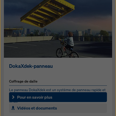
DokaXdek-panneau
Coffrage de dalle
Le panneau DokaXdek est un système de panneau rapide et
léger pour une équipe de deux coffreurs qui peut être monté
Pour en savoir plus
et d...
Vidéos et documents