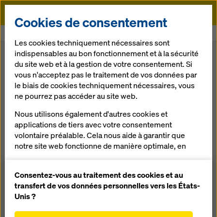
Doka
Cookies de consentement
Doka
Coffrage
Coffrages de dalles
Les cookies techniquement nécessaires sont
indispensables au bon fonctionnement et à la sécurité
Coffrages de dalles
du site web et à la gestion de votre consentement. Si
vous n'acceptez pas le traitement de vos données par
le biais de cookies techniquement nécessaires, vous
Les coffrages de dalles s’imposent sur les chantiers grâce à
ne pourrez pas accéder au site web.
leur complémentarité et leur flexibilité pour les travaux de
coffrage les plus variés. Que les cellules soient petites ou
Nous utilisons également d'autres cookies et
grandes, que les tracés soient simples ou plus complexes,
applications de tiers avec votre consentement
avec Doka, votre choix est toujours sûr.
volontaire préalable. Cela nous aide à garantir que
notre site web fonctionne de manière optimale, en
particulier
améliorer en permanence la fonctionnalité de
Consentez-vous au traitement des cookies et au
Que recherchez-vous ?
notre site web (cookies fonctionnels et
transfert de vos données personnelles vers les États-
statistiques),
Unis ?
Rechercher
faciliter le processus d'achat lors de l'utilisation de