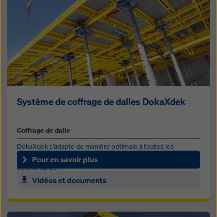
Système de coffrage de dalles DokaXdek
Coffrage de dalle
DokaXdek s'adapte de manière optimale à toutes les
exigences des chantiers, du projet d'habitation à petite
Pour en savoir plus
échelle au c...
Vidéos et documents