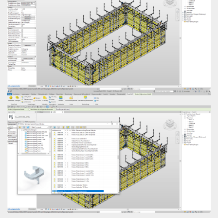
Open
Open