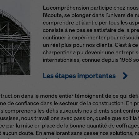
e de confidentialité
. Nous vous offrons également la possibilité 
La compréhension participe chez nous d
onner vos cookies (paramètres avancés des cookies).
l’écoute, se plonger dans l’univers de n
comprendre et à anticiper tous les aspe
consiste à ne pas se satisfaire de la pr
continuer à expérimenter pour résoudr
un réel plus pour nos clients. C’est à ce 
charpentier a pu devenir une entrepris
internationales, connue depuis 1956 s
Les étapes importantes
ruction dans le monde entier témoignent de ce qui défi
gne de confiance dans le secteur de la construction. En 
s comprenons les défis auxquels nos clients sont confron
ssisse, nous travaillons avec passion, quelle que soit la t
 par la mise en place de la bonne quantité de coffrage
it aucun doute. En améliorant sans cesse nos solutions,