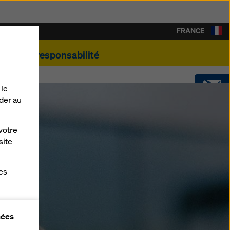
FRANCE
e
Éco-responsabilité
 le
der au
CONTACT
votre
SOFTWARE
site
es
SHOP
gne
nées
r