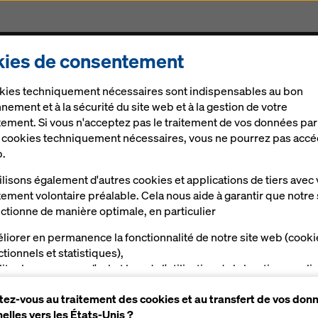
ies de consentement
Produits & Services
Digital
Actualités
Carrièr
kies techniquement nécessaires sont indispensables au bon
nement et à la sécurité du site web et à la gestion de votre
ement. Si vous n'acceptez pas le traitement de vos données par
e cookies techniquement nécessaires, vous ne pourrez pas accé
b.
lisons également d'autres cookies et applications de tiers avec 
ement volontaire préalable. Cela nous aide à garantir que notre 
ctionne de manière optimale, en particulier
liorer en permanence la fonctionnalité de notre site web (cooki
ctionnels et statistiques),
liter le processus d'achat lors de l'utilisation de la boutique en li
a (cookies fonctionnels et statistiques),
ez-vous au traitement des cookies et au transfert de vos don
s proposer, en tant qu'utilisateur, des publicités appropriées su
elles vers les États-Unis ?
taines plateformes (cookies de marketing).