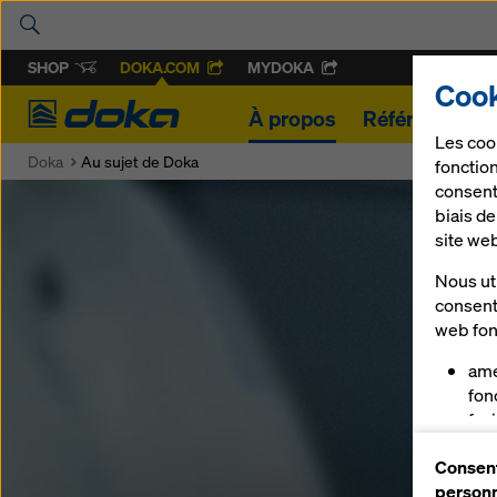
SHOP
DOKA.COM
MYDOKA
Cook
Doka
À propos
Références
Les coo
Doka
Au sujet de Doka
fonction
consent
biais d
site we
Nous uti
consent
web fon
amé
fon
faci
Dok
Consent
vou
personn
cer