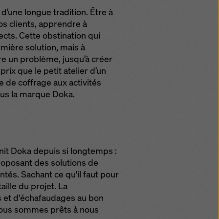
de
’une longue tradition. Être à
os clients, apprendre à
cts. Cette obstination qui
emière solution, mais à
e un problème, jusqu’à créer
prix que le petit atelier d’un
e de coffrage aux activités
ous la marque Doka.
nit Doka depuis si longtemps :
proposant des solutions de
tés. Sachant ce qu'il faut pour
aille du projet. La
s et d'échafaudages au bon
 nous sommes prêts à nous