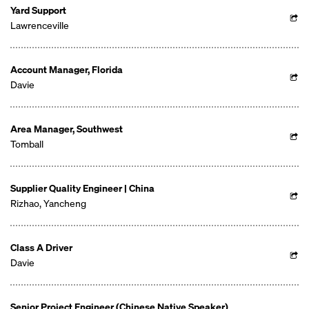
Yard Support
Lawrenceville
Account Manager, Florida
Davie
Area Manager, Southwest
Tomball
Supplier Quality Engineer | China
Rizhao, Yancheng
Class A Driver
Davie
Senior Project Engineer (Chinese Native Speaker)