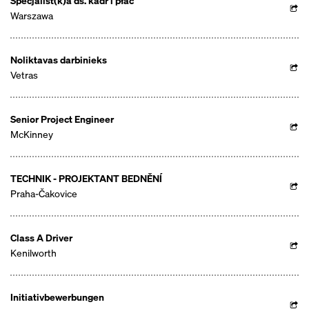
Specjalist(k)a ds. kadr i płac
Warszawa
Noliktavas darbinieks
Vetras
Senior Project Engineer
McKinney
TECHNIK - PROJEKTANT BEDNĚNÍ
Praha-Čakovice
Class A Driver
Kenilworth
Initiativbewerbungen