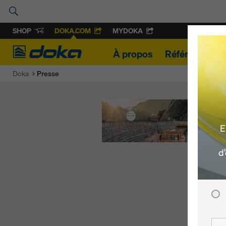
SHOP
DOKA.COM
MYDOKA
Doka
À propos
Références
Doka
Presse
E
d