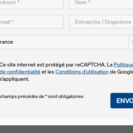
Pour en savoir plus
Télécharg
Doka France, partenaire officiel de la C
rance
WorldSkills France 2025
27.10.2025 | Presse
Ce site internet est protégé par reCAPTCHA. La
Politiqu
Doka France annonce son engagement en tant q
de confidentialité
et les
Conditions d’utilisation
de Googl
épreuves de construction en béton armé lors d
s’appliquent.
métiers WorldSkills France, qui se tiendra à Ma
2025.
 champs précédés de * sont obligatoires
ENVO
Pour en savoir plus
Télécharge