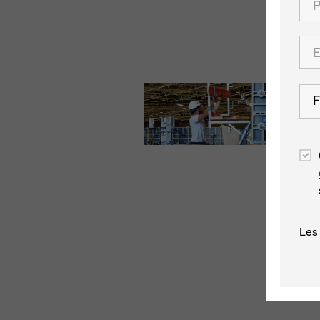
F
Les