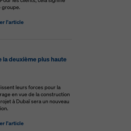
our les clients, cela signifie
e groupe.
r l'article
e la deuxième plus haute
ssent leurs forces pour la
frage en vue de la construction
rojet à Dubaï sera un nouveau
ion.
r l'article