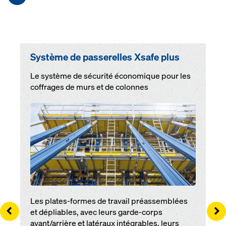
Système de passerelles Xsafe plus
Le système de sécurité économique pour les
coffrages de murs et de colonnes
Open
Les plates-formes de travail préassemblées
Left
Ri
et dépliables, avec leurs garde-corps
avant/arrière et latéraux intégrables, leurs