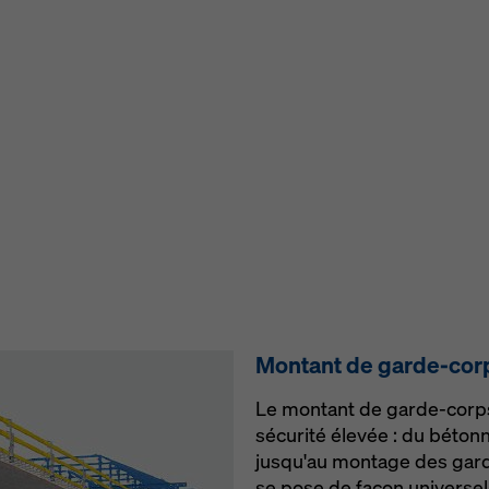
Mon­tant de garde-corp
Le montant de garde-corps
sécurité élevée : du bétonn
jusqu'au montage des gard
se pose de façon universell