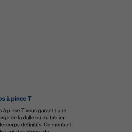
s à pince T
 à pince T vous garantit une
age de la dalle ou du tablier
e-corps définitifs. Ce montant
e : sur des étriers de