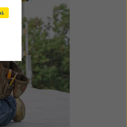
s).
kies
ement
Unis. Si
ls il
de
ent
 ces
recours
os
s de ce
ez
dication