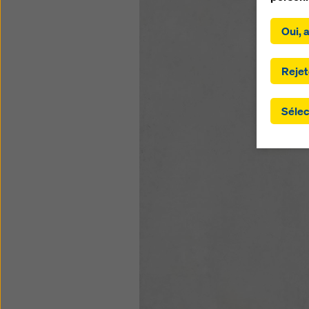
En cliqu
Oui, 
américai
cookies.
que vou
Rejet
implique
les par
Sélec
fourniss
n'existe
garanti
s'étend
transmi
pays tie
juridiqu
nécessit
paramèt
site we
révoque
de motif
Vous tr