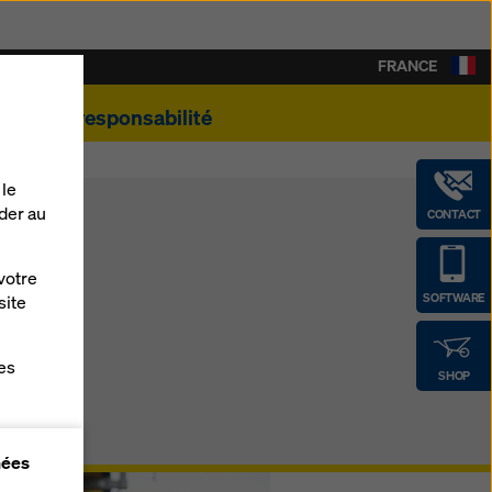
FRANCE
e
Éco-responsabilité
 le
der au
CONTACT
votre
SOFTWARE
site
es
SHOP
gne
nées
r