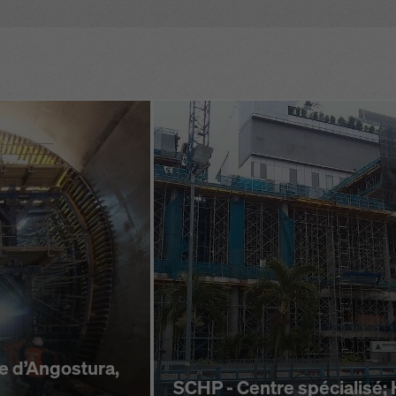
grâce au mon­
utes
n­dant le cof­f­rage
é él­e­vée (ils sont
 13374 clas­se A
e d’Angostura,
SCHP - Centre spécialisé;