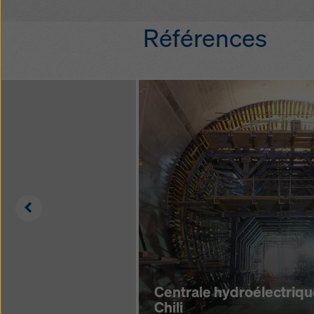
pour évi­ter les ch
Références
sur l'ou­v­rage et pe
grâce à leur qua­li­t
gal­va­ni­sés)
se­lon la norme EN
Left
Centrale hydroélectriqu
Chili