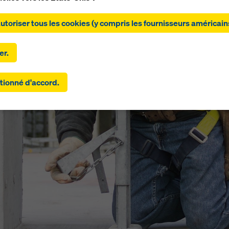
ant sur « Autoriser tous les cookies (y compris les fournisseurs
autoriser tous les cookies (y compris les fournisseurs américain
ns) », vous consentez à l'installation et à l'utilisation de tous les
 En cliquant sur « Accepter la sélection », vous acceptez les coo
s avez sélectionnés à l'aide des cases à cocher. Cela peut égal
er.
r le transfert de données vers des pays tiers tels que les États-
amètres que vous avez sélectionnés incluent également des
tionné d'accord.
eurs qui transfèrent des données vers des pays tiers pour lesque
 pas de décision d'adéquation au titre de l'article 45 du RGPD ni 
es appropriées au titre de l'article 46 du RGPD, votre consentem
 également à ces pays. Il peut y avoir un risque que vos données
ses de cette manière soient soumises à l'accès des autorités de
rs à des fins de contrôle et de surveillance et qu'il n'y ait pas de 
e efficace contre cela. Vous pouvez rejeter tous les cookies
ant un consentement en cliquant sur « Rejeter » ou en ajustant v
res de cookies
en cliquant sur les paramètres de cookies au ba
b et en utilisant les cases à cocher correspondantes. Vous pouv
r votre consentement à tout moment, avec effet futur et sans in
, en cliquant sur
paramètres de cookies
au bas de ce site web.
ouverez de plus amples informations sur nos cookies
dans notre