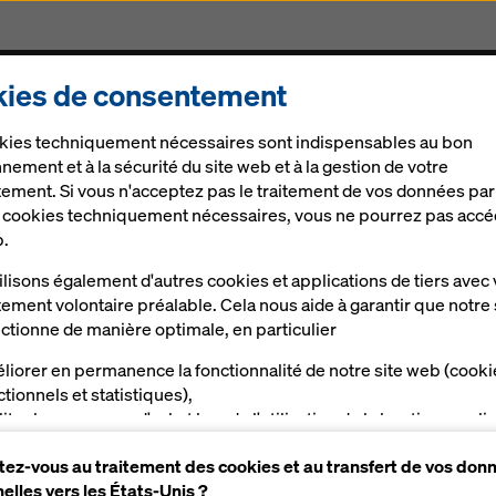
ies de consentement
Produits & Services
Digital
Actualités
Carrièr
kies techniquement nécessaires sont indispensables au bon
nts de garde-corps
nement et à la sécurité du site web et à la gestion de votre
ement. Si vous n'acceptez pas le traitement de vos données par
e cookies techniquement nécessaires, vous ne pourrez pas accé
b.
e garde-corps
lisons également d'autres cookies et applications de tiers avec 
ement volontaire préalable. Cela nous aide à garantir que notre 
ctionne de manière optimale, en particulier
ge
liorer en permanence la fonctionnalité de notre site web (cooki
ctionnels et statistiques),
liter le processus d'achat lors de l'utilisation de la boutique en li
Brochures, Guides d´utilisation &
a (cookies fonctionnels et statistiques),
Vidéos
ez-vous au traitement des cookies et au transfert de vos don
s proposer, en tant qu'utilisateur, des publicités appropriées su
elles vers les États-Unis ?
taines plateformes (cookies de marketing).