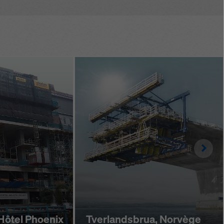
tage avec un mar­teau
Righ
 Hôtel Phoenix
Tverlandsbrua, Norvège