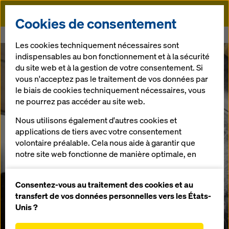
Doka
Cookies de consentement
Doka
Au sujet de Doka
Production
Les cookies techniquement nécessaires sont
indispensables au bon fonctionnement et à la sécurité
du site web et à la gestion de votre consentement. Si
vous n'acceptez pas le traitement de vos données par
le biais de cookies techniquement nécessaires, vous
ne pourrez pas accéder au site web.
Nous utilisons également d'autres cookies et
applications de tiers avec votre consentement
volontaire préalable. Cela nous aide à garantir que
notre site web fonctionne de manière optimale, en
particulier
améliorer en permanence la fonctionnalité de
Consentez-vous au traitement des cookies et au
notre site web (cookies fonctionnels et
transfert de vos données personnelles vers les États-
Notre exigence :
statistiques),
Unis ?
Une qualité de
faciliter le processus d'achat lors de l'utilisation de