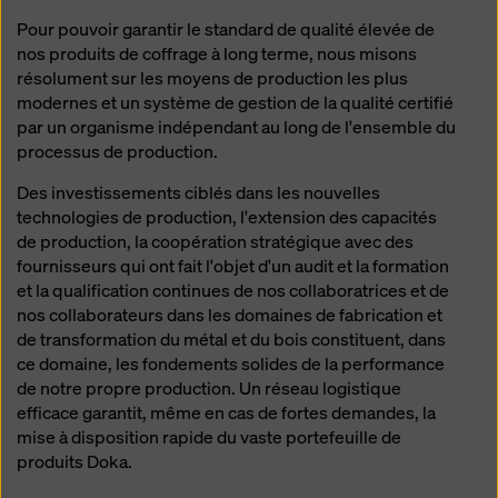
manière soient soumises à l'accès des autorités de
Pour pouvoir garantir le standard de qualité élevée de
ces pays tiers à des fins de contrôle et de surveillance
nos produits de coffrage à long terme, nous misons
et qu'il n'y ait pas de recours juridique efficace contre
résolument sur les moyens de production les plus
cela. Vous pouvez rejeter tous les cookies nécessitant
modernes et un système de gestion de la qualité certifié
un consentement en cliquant sur « Rejeter » ou en
par un organisme indépendant au long de l'ensemble du
ajustant vos
paramètres de cookies
en cliquant sur les
processus de production.
paramètres de cookies au bas de ce site web et en
utilisant les cases à cocher correspondantes. Vous
Des investissements ciblés dans les nouvelles
pouvez révoquer votre consentement à tout moment,
technologies de production, l'extension des capacités
avec effet futur et sans indication de motif, en cliquant
de production, la coopération stratégique avec des
sur
paramètres de cookies
au bas de ce site web.
fournisseurs qui ont fait l'objet d'un audit et la formation
et la qualification continues de nos collaboratrices et de
Vous trouverez de plus amples informations sur nos
nos collaborateurs dans les domaines de fabrication et
cookies
dans notre politique de confidentialité
. Nous
de transformation du métal et du bois constituent, dans
vous offrons également la possibilité de sélectionner
ce domaine, les fondements solides de la performance
vos cookies (paramètres avancés des cookies).
de notre propre production. Un réseau logistique
efficace garantit, même en cas de fortes demandes, la
mise à disposition rapide du vaste portefeuille de
produits Doka.