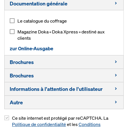
Documentation générale
Le catalogue du coffrage
Magazine Doka « Doka Xpress » destiné aux
clients
zur Online-Ausgabe
Brochures
Brochures
Poutrelles composite I tec 20
Informations à l'attention de l'utilisateur
Poutrelles-bois
Compétence pour les ponts
Poutrelle H20 top
Autre
Compétence en matière énergétique
Poutrelles-bois
Poutrelle H20 eco
Compétence pour les immeubles de grande
Poutrelles composite
Ce site internet est protégé par reCAPTCHA. La
Informations destinées aux étudiants
hauteur
Panneaux trois plis
Politique de confidentialité
et les
Conditions
Étai Eurex top