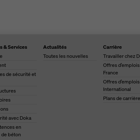
s & Services
Actualités
Carrière
ge
Toutes les nouvelles
Travailler chez 
ent
Offres d’emplois
France
s de sécurité et
Offres d’emplois
International
ructures
Plans de carrièr
oires
ions
rité avec Doka
ences en
 de béton