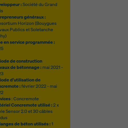
eloppeur :
Société du Grand
is
repreneurs généraux :
sortium Horizon (Bouygues
vaux Publics et Soletanche
hy)
e en service programmée :
25
iode de construction
vaux de bétonnage :
mai 2021 -
23
iode d'utilisation de
cremote :
février 2022 - mai
22
vices
: Concremote
ériel Concremote utilisé :
2 x
le Sensor 2.0 et 30 câbles
rdus
anges de béton utilisés :
1