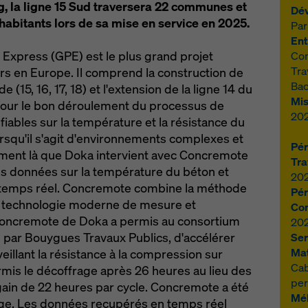
g, la ligne 15 Sud traversera 22 communes et
Dév
’habitants lors de sa mise en service en 2025.
Par
Ent
 Express (GPE) est le plus grand projet
Con
Tra
urs en Europe. Il comprend la construction de
Bac
 (15, 16, 17, 18) et l'extension de la ligne 14 du
Mis
 Pour le bon déroulement du processus de
20
fiables sur la température et la résistance du
orsqu'il s'agit d'environnements complexes et
Pér
isément là que Doka intervient avec Concremote
Tra
des données sur la température du béton et
20
en temps réel. Concremote combine la méthode
Pér
e technologie moderne de mesure et
Con
u Concremote de Doka a permis au consortium
20
é par Bouygues Travaux Publics, d'accélérer
Ser
Mat
eillant la résistance à la compression sur
Cab
mis le décoffrage après 26 heures au lieu des
pe
 gain de 22 heures par cycle. Concremote a été
Mél
lage. Les données recupérés en temps réel