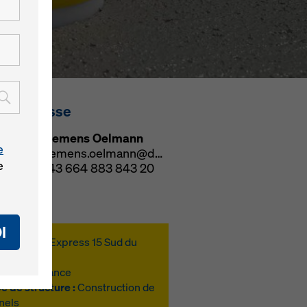
tact presse
Clemens Oelmann
e
clemens.oelmann@doka.com
e
+43 664 883 843 20
I
jet :
Ligne Express 15 Sud du
nd Paris
u:
Paris, France
e de structure :
Construction de
nels