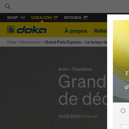
SHOP
DOKA.COM
MYDOKA
Doka
À propos
Références
Doka
Newsroom
Grand Paris Express – Le temps de décoffrage 
Actu - Chantiers
Grand Pa
E
d
de décof
13.03.2023 |
France