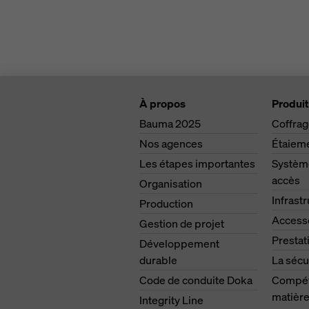
À propos
Produit
Bauma 2025
Coffra
Nos agences
Étaiem
Les étapes importantes
Système
accès
Organisation
Infrast
Production
Access
Gestion de projet
Prestat
Développement
durable
La sécu
Code de conduite Doka
Compét
matière
Integrity Line