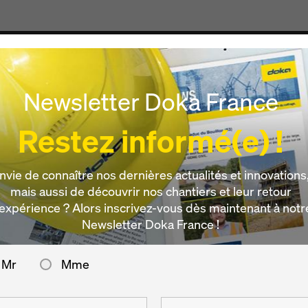
Produits & Services
Digital
Actualités
Carrièr
Newsletter Doka France
réduit de moitiée
Restez informé(e) !
ris Express – Le
nvie de connaître nos dernières actualités et innovations
mais aussi de découvrir nos chantiers et leur retour
’expérience ? Alors inscrivez-vous dès maintenant à notr
frage réduit de m
Newsletter Doka France !
Mr
Mme