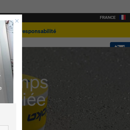
FRANCE
e
Éco-responsabilité
CONTACT
 temps
,
SOFTWARE
e
oitiée
SHOP