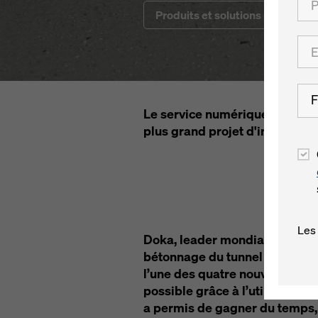
Produits et solutions utilisés
F
Le service numérique "Concre
plus grand projet d'infrastruc
Les
Doka, leader mondial du coffra
bétonnage du tunnel du Grand 
l’une des quatre nouvelles lig
possible grâce à l’utilisation
a permis de gagner du temps, d