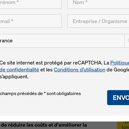
rance
Con
mote" de Doka accélère la construction du
ture de transport d'Europe
Ce site internet est protégé par reCAPTCHA. La
Politiqu
de confidentialité
et les
Conditions d’utilisation
de Googl
s’appliquent.
 champs précédés de * sont obligatoires
ENVO
ge et de l'échafaudage, a accéléré le
Pro
Paris Express pour la ligne de métro 15 Sud,
Gra
nes de transport rapide. Cela a été rendu
Lie
 de son service numérique « Concremote » qui
Typ
e réduire les coûts et d'améliorer la
tun