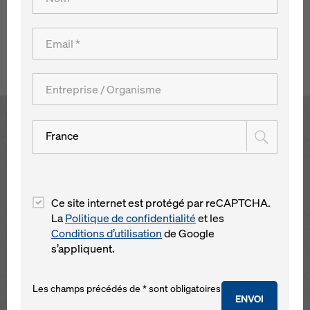
des solutions alternatives pour la construction du bâtiment
et du pont reliant les différentes parties.
Retour à l´aperçu
Open
France
Ce site internet est protégé par reCAPTCHA.
La
Politique de confidentialité
et les
Conditions d’utilisation
de Google
s’appliquent.
Les champs précédés de * sont obligatoires
ENVOI