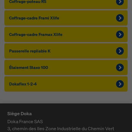
Cof­f­rage-po­teau RS
Cof­f­rage-cadre Frami Xlife
Cof­f­rage-cadre Framax Xlife
Pas­se­relle re­p­liable K
Étaie­ment Staxo 100
Dokaflex 1-2-4
Siège Doka
Doka France SAS
3, chemin des Iles
Zone Industrielle du Chemin Vert