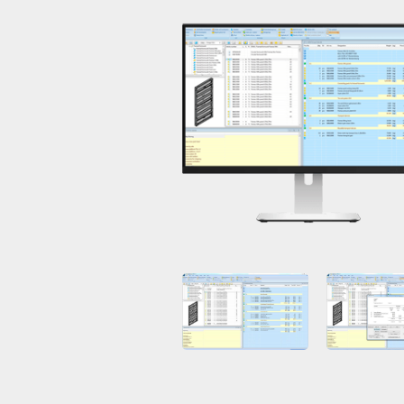
Open
Open