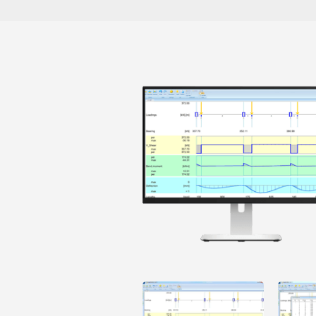
Open
Open