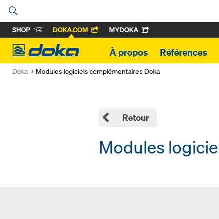
SHOP
DOKA.COM
MYDOKA
Doka
À propos
Références
Doka
Modules logiciels complémentaires Doka
Retour
Modules logici