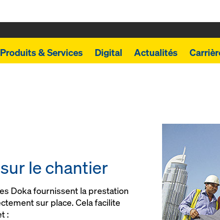
Produits & Services
Digital
Actualités
Carrièr
sur le chantier
stes Doka four­nissent la pres­ta­tion
te­ment sur place. Ce­la fa­ci­lite
t :