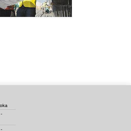
Doka
 -
 -