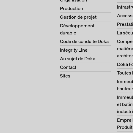
Infrast
Production
Access
Gestion de projet
Prestat
Développement
durable
La sécu
Code de conduite Doka
Compét
matière
Integrity Line
archite
Au sujet de Doka
Doka F
Contact
Toutes 
Sites
Immeub
hauteu
Immeubl
et bâti
industri
Emprei
Produit