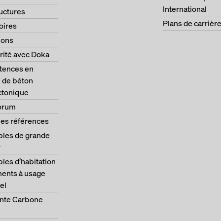
International
ructures
Plans de carrièr
oires
ions
rité avec Doka
ences en
 de béton
ctonique
orum
les références
les de grande
r
es d’habitation
ments à usage
el
nte Carbone