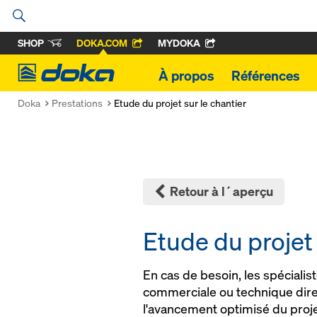
SHOP
DOKA.COM
MYDOKA
Doka
À propos
Références
Doka
Prestations
Etude du projet sur le chantier
Retour à l´aperçu
Etude du projet 
En cas de be­soin, les spé­c­ia­li
com­mer­ciale ou tech­nique di­rec­
l'avan­ce­ment op­ti­mi­sé du proje