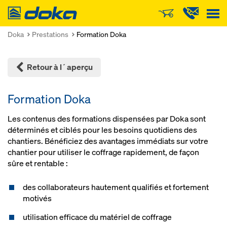
Doka
Doka
Prestations
Formation Doka
Retour à l´aperçu
Formation Doka
Les con­te­nus des for­ma­tions dis­pen­sées par Doka sont
dé­ter­mi­nés et ci­b­lés pour les be­soins quo­ti­diens des
chan­tiers. Bé­né­fi­ciez des avan­tages im­mé­diats sur votre
chan­tier pour uti­li­ser le cof­f­rage ra­pi­de­ment, de façon
sûre et ren­ta­b­le :
des collaborateurs hautement qualifiés et fortement
motivés
utilisation efficace du matériel de coffrage