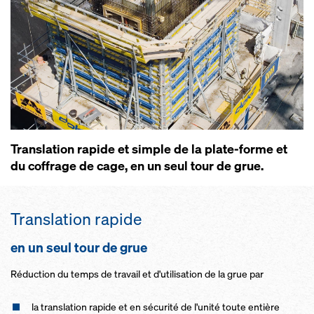
Trans­la­tion ra­pide et simple de la plate-forme et
du cof­f­rage de cage, en un seul tour de grue.
Trans­la­tion ra­pide
en un seul tour de grue
Ré­duc­tion du temps de tra­vail et d'uti­li­sa­tion de la grue par
la trans­la­tion ra­pide et en sé­c­u­ri­té de l'uni­té toute en­tière