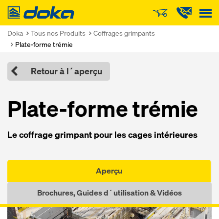
Doka
Doka
Tous nos Produits
Coffrages grimpants
Plate-forme trémie
Retour à l´aperçu
Plate-forme tré­m­ie
Le cof­f­rage grim­pant pour les cages in­té­rieures
Aperçu
Brochures, Guides d´utilisation & Vidéos