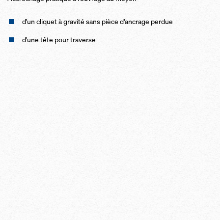
d'un cliquet à gra­vi­té sans pièce d'an­c­rage per­due
d'une tête pour tra­verse