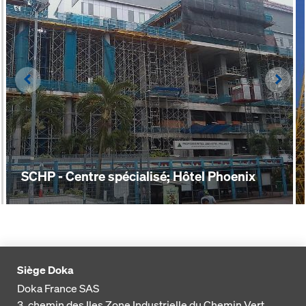
Left
Righ
SCHP - Centre spécialisé; Hôtel Phoenix
Siège Doka
Doka France SAS
3, chemin des Iles
Zone Industrielle du Chemin Vert