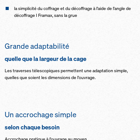
la sim­p­li­ci­té du cof­f­rage et du dé­cof­f­rage à l'aide de l'angle de
dé­cof­f­rage I Framax, sans la grue
Grande adap­ta­bi­li­té
quelle que la lar­geur de la cage
Les tra­verses té­l­e­s­co­piques per­mettent une adap­ta­tion simple,
quelles que soient les di­men­sions de l'ou­v­rage.
Un ac­c­ro­c­hage simple
se­lon chaque be­soin
Ac­c­ro­c­hage pra­tique à l'ou­v­rage au moyen