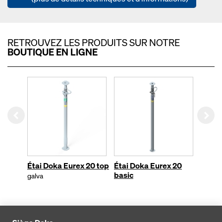
RETROUVEZ LES PRODUITS SUR NOTRE
BOUTIQUE EN LIGNE
Left
Rig
Étai Doka Eurex 20 top
Étai Doka Eurex 20
Étai 
basic
galva
galva