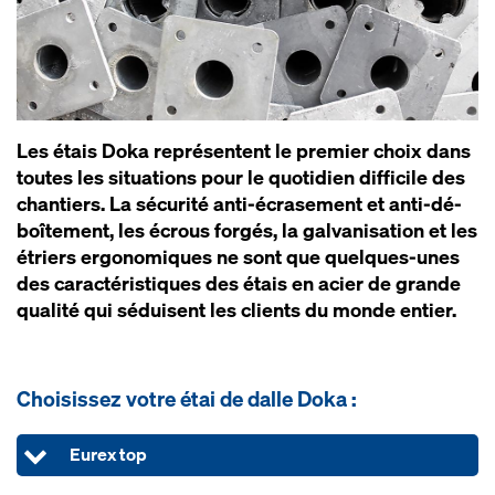
Les étais Doka re­p­ré­s­entent le pre­mier choix dans
toutes les si­tua­tions pour le quo­ti­dien dif­fi­cile des
chan­tiers. La sé­c­u­ri­té an­ti-éc­ra­se­ment et an­ti-dé­
boî­te­ment, les éc­rous for­gés, la gal­va­ni­sa­tion et les
ét­riers er­go­no­miques ne sont que quelques-unes
des ca­rac­té­ris­tiques des étais en acier de grande
qua­li­té qui sé­duisent les clients du monde en­tier.
Choisissez votre étai de dalle Doka :
Eurex top