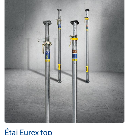
Étai Eu­rex top