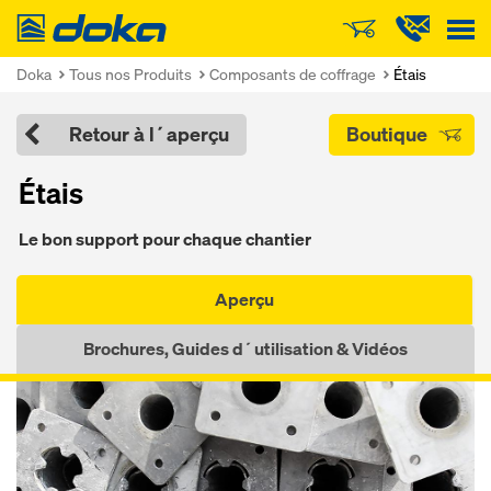
Doka
Doka
Tous nos Produits
Composants de coffrage
Étais
Retour à l´aperçu
Boutique
Étais
Le bon sup­port pour chaque chan­tier
Aperçu
Brochures, Guides d´utilisation & Vidéos