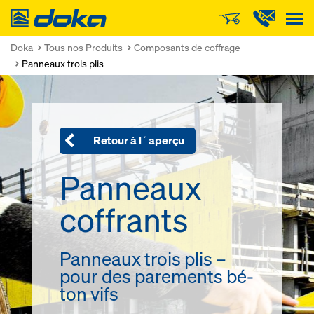
Doka
Doka
Tous nos Produits
Composants de coffrage
Panneaux trois plis
Retour à l´aperçu
Pan­neaux
cof­f­rants
Pan­neaux trois plis –
pour des pa­re­ments bé­
ton vifs