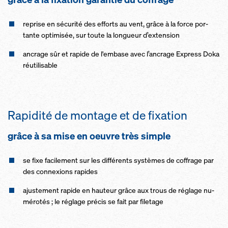
re­p­rise en sé­c­u­ri­té des ef­forts au vent, grâce à la force por­
tante op­ti­mi­sée, sur toute la lon­gueur d’ex­ten­sion
an­c­rage sûr et ra­pide de l'em­base avec l’an­c­rage Ex­p­ress Doka
réu­ti­li­sable
Ra­pi­di­té de mon­tage et de fixa­tion
grâce à sa mise en oeuvre très simple
se fixe fa­ci­le­ment sur les dif­fé­r­ents sys­tèm­es de cof­f­rage par
des con­nexions ra­pides
ajus­te­ment ra­pide en hau­teur grâce aux trous de ré­g­lage nu­
mé­ro­tés ; le ré­g­lage pré­c­is se fait par fi­le­tage