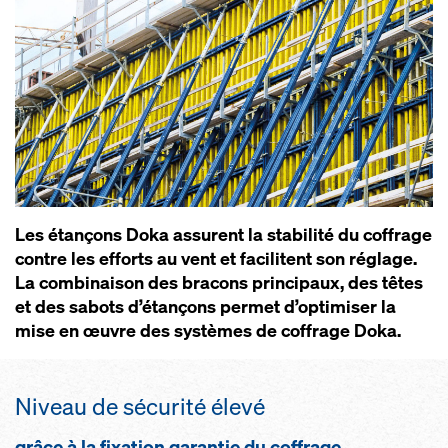
Les étançons Doka as­surent la sta­bi­li­té du cof­f­rage
contre les ef­forts au vent et fa­ci­litent son ré­g­lage.
La com­bi­nai­son des bra­cons prin­ci­paux, des têtes
et des sa­bots d’étançons per­met d’op­ti­mi­ser la
mise en œuvre des sys­tèm­es de cof­f­rage Doka.
Ni­veau de sé­c­u­ri­té él­e­vé
grâce à la fixa­tion ga­ran­tie du cof­f­rage