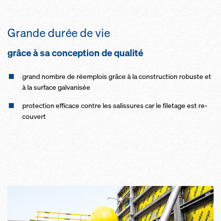
Grande du­rée de vie
grâce à sa con­cep­tion de qua­li­té
grand nombre de rée­m­p­lois grâce à la cons­t­ruc­tion ro­buste et
à la sur­face gal­va­ni­sée
pro­tec­tion ef­fi­cace contre les sa­lis­sures car le fi­le­tage est re­
cou­vert