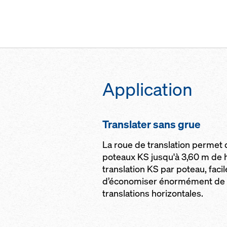
Ap­p­li­ca­tion
Trans­la­ter sans grue
La roue de translation permet 
poteaux KS jusqu'à 3,60 m de 
translation KS par poteau, faci
d’économiser énormément de 
translations horizontales.