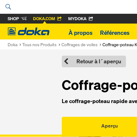
SHOP
DOKA.COM
MYDOKA
Doka
À propos
Références
Doka
Tous nos Produits
Coffrages de voiles
Coffrage-poteau K
Retour à l´aperçu
Cof­f­rage-po
Le cof­f­rage-po­teau ra­pide av
Aperçu