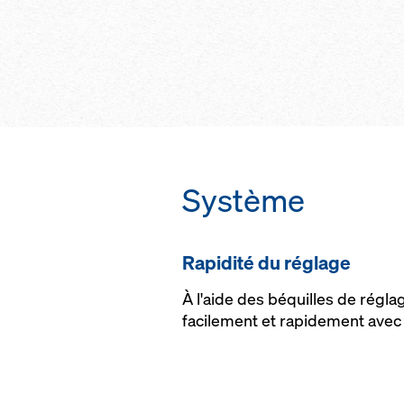
trans­la­tion ho­ri­zo
do­maine de ré­g­la
roues de trans­la­ti
ob­te­nir une qua­li­t
sans la grue, jusqu
tec­to­nique im­pec
cof­f­rage de 3,60 
de cof­f­rage vis­sée
point d’an­c­rage ni
cadre
Système
Ra­pi­di­té du ré­g­lage
À l'aide des béquilles de réglag
facilement et rapidement avec 