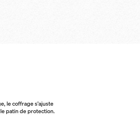
poste de tra­vai
n­tale à l’aide de
ge im­por­tant
de re­con­di­ti
les faces avec 
on, en­tiè­re­ment
é de bé­ton ar­c­hi­
sur­face amé­l­i
cof­f­rage-po­t
’à une hau­teur de
­cable avec la peau
se cloue même 
ma­nie­ment sim
m
 par l’ar­rière, sans
tures, sans pro
rage grâce aux
 em­p­reinte de
grâce à l'as­sem
tiques comme 
pan­neaux
banche, les sys
etc.
e, le coffrage s'ajuste
le patin de protection.