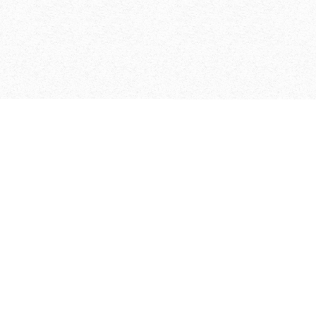
l sé­c­u­ri­sé sur toutes
on­ne­ment grâce à sa
les pas­se­relles pour
o­rée
eau
à basses tem­pé­r­a­
ple et sûr du cof­f­
­voquer d’éc­lats,
 ac­ces­soires pra­
­b­lage spé­c­ial des
les étançons de
­tèm­es de trans­la­tion,