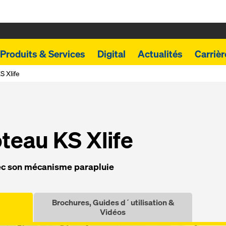
Produits & Services
Digital
Actualités
Carrièr
S Xlife
­teau KS Xlife
ec son mé­ca­nisme pa­ra­p­luie
Brochures, Guides d´utilisation &
Vidéos