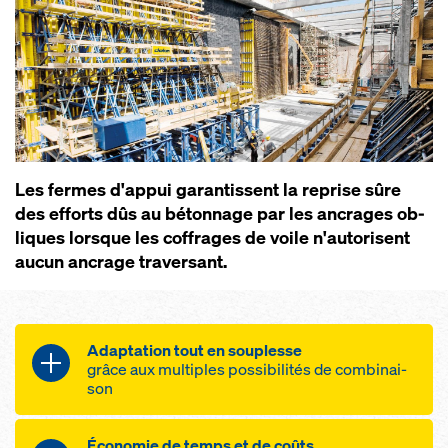
Les fermes d'ap­pui ga­ran­tissent la re­p­rise sûre
des ef­forts dûs au bé­ton­nage par les an­c­rages ob­
liques lorsque les cof­f­rages de voile n'au­to­risent
au­cun an­c­rage tra­ver­sant.
Adap­ta­tion tout en sou­p­lesse
grâce aux mul­tiples pos­si­bi­li­tés de com­bi­nai­
son
ex­p­loi­ta­tion op­ti­male du ma­té­riel
Éco­no­mie de temps et de coûts