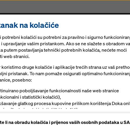
tanak na kolačiće
e & Skele
Ringlock
Obnova
Aktualno
Digita
 potrebni kolačići su potrebni za pravilno i sigurno funkcionira
e i upravljanje vašim pristankom. Ako se ne slažete s obradom v
a putem postavljanja tehnički potrebnih kolačića, nećete moći
ti web stranici.
Vrsta građevinskog objekta
Odab
koristimo druge kolačiće i aplikacije trećih strana uz vaš preth
ljni pristanak. To nam pomaže osigurati optimalno funkcioniran
anice, posebno:
tinuirano poboljšavanje funkcionalnosti naše web stranice
kcionalni i statistički kolačići),
kšavanje glatkog procesa kupovine prilikom korištenja Doka onl
vine (funkcionalni i statistički kolačići),
žanje odgovarajućeg oglašavanja na određenim platformama
ete li na obradu kolačića i prijenos vaših osobnih podataka u S
rketinški kolačići).
morate dopustiti postavljanje funkcijskih kolačića.