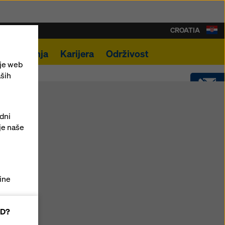
CROATIA
lna rješenja
Karijera
Održivost
nje web
aših
KONTAKT
odni
je naše
SOFTWARE
SHOP
ine
AD?