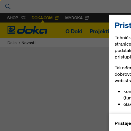
SHOP
DOKA.COM
MYDOKA
Pris
Doka
O Doki
Projekti
Oplat
Tehnički
Doka
Novosti
stranic
podatak
pristupi
Novosti
Također 
dobrovo
web str
Vrsta sadržaja:
kon
(fun
ola
trgo
pru
Pristaj
(ma