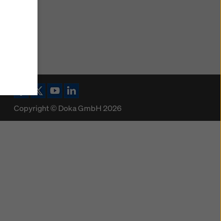
ajete na
 koje
kojima
također
 biti
ikona Facebook
ikona X
ikona YouTube
ikona LinkedIn
a te da
iće koji
Copyright © Doka GmbH 2026
i
njem
jem
e
atnosti
.
tavke