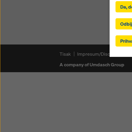
Klikom n
Da, d
instalac
kolačić
uključi
Odbij
ste odab
ne post
Prihv
odgovar
se odnos
Tisak
Impresum/Disclaimer
I
podložni
ne posto
A company of Umdasch Group
zahtijev
kolačić
odgovar
trenutk
kolačić
Više in
Također
kolačića