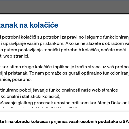
tanak na kolačiće
e & Skele
Ringlock
Obnova
Aktualno
Digita
 potrebni kolačići su potrebni za pravilno i sigurno funkcionira
e i upravljanje vašim pristankom. Ako se ne slažete s obradom v
a putem postavljanja tehnički potrebnih kolačića, nećete moći
ti web stranici.
koristimo druge kolačiće i aplikacije trećih strana uz vaš preth
ljni pristanak. To nam pomaže osigurati optimalno funkcioniran
anice, posebno:
tinuirano poboljšavanje funkcionalnosti naše web stranice
kcionalni i statistički kolačići),
kšavanje glatkog procesa kupovine prilikom korištenja Doka onl
vine (funkcionalni i statistički kolačići),
žanje odgovarajućeg oglašavanja na određenim platformama
ete li na obradu kolačića i prijenos vaših osobnih podataka u S
rketinški kolačići).
Očisti filtar