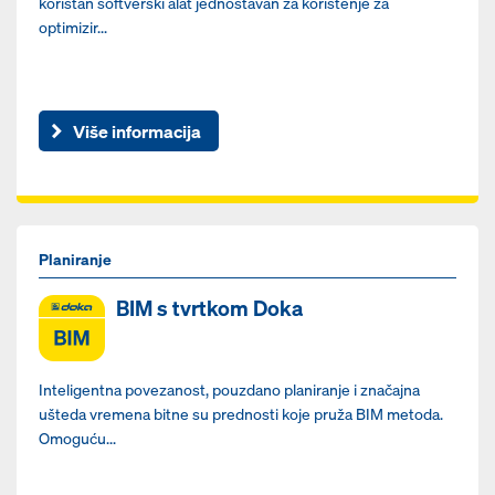
koristan softverski alat jednostavan za korištenje za
optimizir...
Više informacija
Planiranje
BIM s tvrtkom Doka
Inteligentna povezanost, pouzdano planiranje i značajna
ušteda vremena bitne su prednosti koje pruža BIM metoda.
Omoguću...