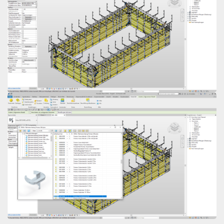
Open
Open