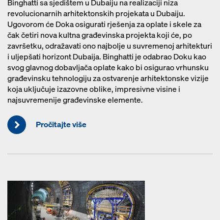
Binghatti sa sjedištem u Dubaiju na realizaciji niza
revolucionarnih arhitektonskih projekata u Dubaiju.
Ugovorom će Doka osigurati rješenja za oplate i skele za
čak četiri nova kultna građevinska projekta koji će, po
završetku, odražavati ono najbolje u suvremenoj arhitekturi
i uljepšati horizont Dubaija. Binghatti je odabrao Doku kao
svog glavnog dobavljača oplate kako bi osigurao vrhunsku
građevinsku tehnologiju za ostvarenje arhitektonske vizije
koja uključuje izazovne oblike, impresivne visine i
najsuvremenije građevinske elemente.
Pročitajte više