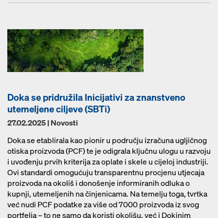
Doka se pridružila Inicijativi za znanstveno
utemeljene ciljeve (SBTi)
27.02.2025 | Novosti
Doka se etablirala kao pionir u području izračuna ugljičnog
otiska proizvoda (PCF) te je odigrala ključnu ulogu u razvoju
i uvođenju prvih kriterija za oplate i skele u cijeloj industriji.
Ovi standardi omogućuju transparentnu procjenu utjecaja
proizvoda na okoliš i donošenje informiranih odluka o
kupnji, utemeljenih na činjenicama. Na temelju toga, tvrtka
već nudi PCF podatke za više od 7000 proizvoda iz svog
portfelja – to ne samo da koristi okolišu, već i Dokinim