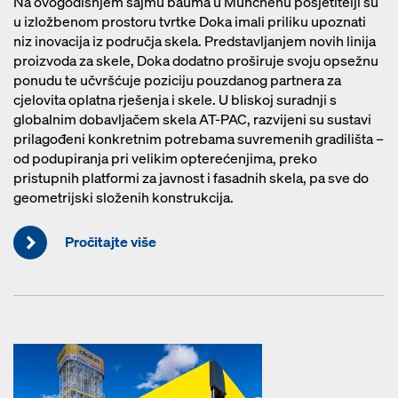
Na ovogodišnjem sajmu bauma u Münchenu posjetitelji su
u izložbenom prostoru tvrtke Doka imali priliku upoznati
niz inovacija iz područja skela. Predstavljanjem novih linija
proizvoda za skele, Doka dodatno proširuje svoju opsežnu
ponudu te učvršćuje poziciju pouzdanog partnera za
cjelovita oplatna rješenja i skele. U bliskoj suradnji s
globalnim dobavljačem skela AT-PAC, razvijeni su sustavi
prilagođeni konkretnim potrebama suvremenih gradilišta –
od podupiranja pri velikim opterećenjima, preko
pristupnih platformi za javnost i fasadnih skela, pa sve do
geometrijski složenih konstrukcija.
Pročitajte više