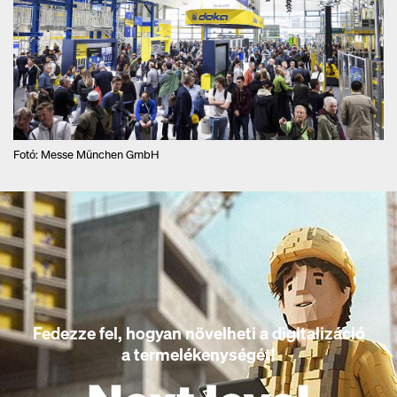
Fotó: Messe München GmbH
Fedezze fel, hogyan növelheti a digitalizáció
a termelékenységét!
Open