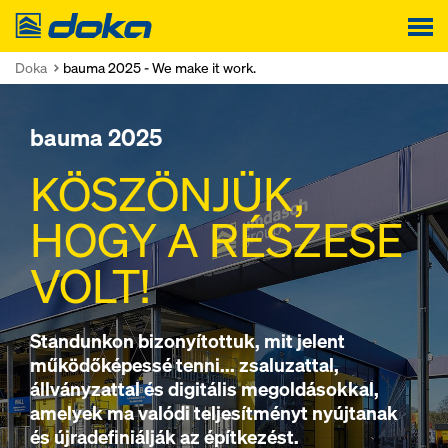
Doka
Doka
bauma 2025 - We make it work.
bauma 2025
KÖSZÖNJÜK,
HOGY A RÉSZESE
VOLT!
Standunkon bizonyítottuk, mit jelent
működőképessé tenni... zsaluzattal,
állványzattal és digitális megoldásokkal,
amelyek ma valódi teljesítményt nyújtanak
és újradefiniálják az építkezést.