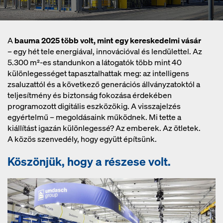
A
bauma 2025 több volt, mint egy kereskedelmi vásár
– egy hét tele energiával, innovációval és lendülettel. Az
5.300 m²-es standunkon a látogatók több mint 40
különlegességet tapasztalhattak meg: az intelligens
zsaluzattól és a következő generációs állványzatoktól a
teljesítmény és biztonság fokozása érdekében
programozott digitális eszközökig. A visszajelzés
egyértelmű – megoldásaink működnek. Mi tette a
kiállítást igazán különlegessé? Az emberek. Az ötletek.
A közös szenvedély, hogy együtt építsünk.
Köszönjük, hogy a
részese volt.