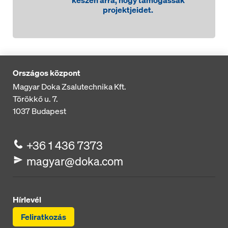
készen arra, hogy támogassák
projektjeidet.
Concremote
Beton hőmérséklet és
Országos központ
szilárdságának monitorozása
Magyar Doka Zsalutechnika Kft.
Törökkő u. 7.
További információ
1037
Budapest
+36 1 436 7373
DokaXact
magyar@doka.com
Ankerterhelés és
frissbetonnyomás
monitorozása
Hírlevél
Feliratkozás
További információ