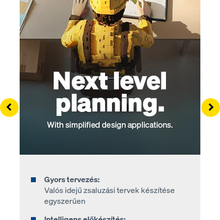
Left
Ri
Gyors tervezés:
Valós idejű zsaluzási tervek készítése
egyszerűen
Intelligens előkészítés: