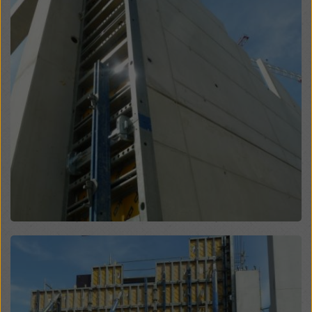
hozzáférhetnek, és hogy ez ellen nincs hatékony
jogorvoslati lehetőség. A „Visszautasítás” gombra
kattintva, vagy a weboldal alján található cookie-
beállításokra kattintva és a megfelelő jelölőnégyzetek
segítségével a
cookie-beállítások
módosításával
elutasíthatja a hozzájárulást igénylő összes cookie-t. A
weboldal alján található
cookie-beállítások
ra kattintva
bármikor visszavonhatja hozzájárulását a jövőre nézve
és indoklás nélkül.
További információkat a cookie-król
Adatvédelmi
szabályzatunkban
talál. Lehetőséget biztosítunk
Önnek a cookie-k kiválasztására is (speciális cookie-
beállítások).
Open