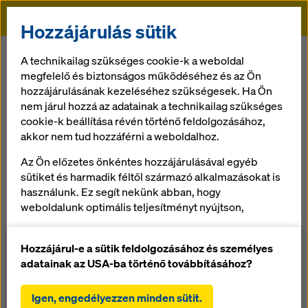
Doka
Hozzájárulás sütik
Doka
Referenciák
HU_FTC_Stadion
A technikailag szükséges cookie-k a weboldal
megfelelő és biztonságos működéséhez és az Ön
hozzájárulásának kezeléséhez szükségesek. Ha Ön
nem járul hozzá az adatainak a technikailag szükséges
Új Ferencvárosi
cookie-k beállítása révén történő feldolgozásához,
akkor nem tud hozzáférni a weboldalhoz.
Stadion
Az Ön előzetes önkéntes hozzájárulásával egyéb
sütiket és harmadik féltől származó alkalmazásokat is
Magyarország
használunk. Ez segít nekünk abban, hogy
weboldalunk optimális teljesítményt nyújtson,
különösen
a weboldalunk funkcionalitásának folyamatos
Hozzájárul-e a sütik feldolgozásához és személyes
javítása (funkcionális és statisztikai sütik),
adatainak az USA-ba történő továbbításához?
a Doka webáruház használata során a vásárlási
Doka rendszerzsaluzattal épül újjá az egyik legrégebbi
folyamat zökkenőmentes lebonyolításának
alapítású magyar futballcsapat stadionja. A munka két fő
Igen, engedélyezzen minden sütit.