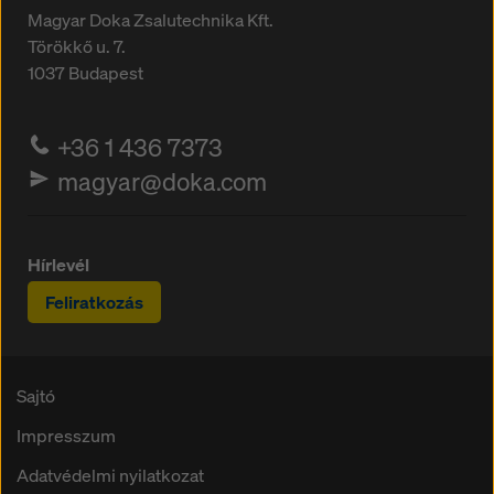
Magyar Doka Zsalutechnika Kft.
Törökkő u. 7.
1037
Budapest
+36 1 436 7373
magyar@doka.com
Hírlevél
Feliratkozás
Sajtó
Impresszum
Adatvédelmi nyilatkozat