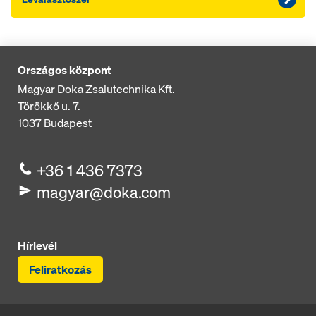
Országos központ
Magyar Doka Zsalutechnika Kft.
Törökkő u. 7.
1037
Budapest
+36 1 436 7373
magyar@doka.com
Hírlevél
Feliratkozás