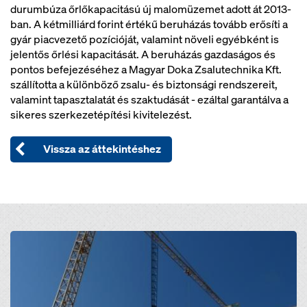
durumbúza őrlőkapacitású új malomüzemet adott át 2013-
ban. A kétmilliárd forint értékű beruházás tovább erősíti a
gyár piacvezető pozícióját, valamint növeli egyébként is
jelentős őrlési kapacitását. A beruházás gazdaságos és
pontos befejezéséhez a Magyar Doka Zsalutechnika Kft.
szállította a különböző zsalu- és biztonsági rendszereit,
valamint tapasztalatát és szaktudását - ezáltal garantálva a
sikeres szerkezetépítési kivitelezést.
Vissza az áttekintéshez
Open