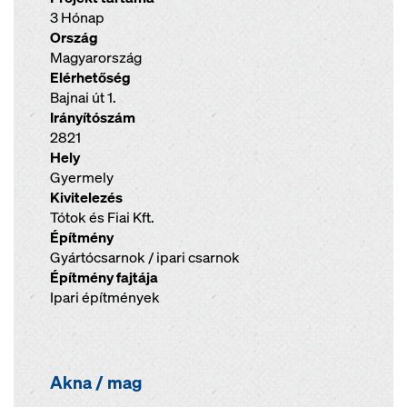
3 Hónap
Ország
Magyarország
Elérhetőség
Bajnai út 1.
Irányítószám
2821
Hely
Gyermely
Kivitelezés
Tótok és Fiai Kft.
Építmény
Gyártócsarnok / ipari csarnok
Építmény fajtája
Ipari építmények
Akna / mag