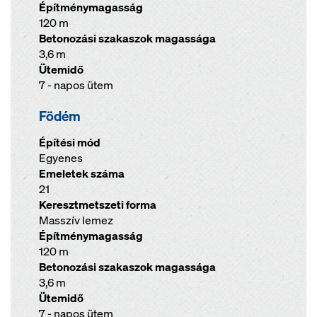
Építménymagasság
120 m
Betonozási szakaszok magassága
3,6 m
Ütemidő
7 - napos ütem
Födém
Építési mód
Egyenes
Emeletek száma
21
Keresztmetszeti forma
Masszív lemez
Építménymagasság
120 m
Betonozási szakaszok magassága
3,6 m
Ütemidő
7 - napos ütem