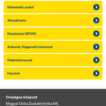
Dokamatic asztal
Aknaállvány
Kúszózsalu MF240
Ankerek, Függesztő kónuszok
Födémtámaszok
Fatartók
Országos központ
Magyar Doka Zsalutechnika Kft.