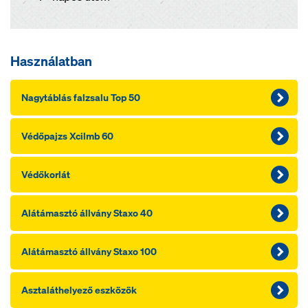
Használatban
Nagytáblás falzsalu Top 50
Védőpajzs Xcilmb 60
Védőkorlát
Alátámasztó állvány Staxo 40
Alátámasztó állvány Staxo 100
Asztaláthelyező eszközök