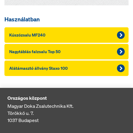
Használatban
Kúszózsalu MF240
Nagytáblás falzsalu Top 50
Alátámasztó állvány Staxo 100
Országos központ
Magyar Doka Zsalutechnika Kft.
Törökkő u. 7.
1037
Budapest