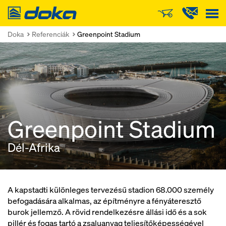
Doka
Doka
Referenciák
Greenpoint Stadium
Greenpoint Stadium
Dél-Afrika
A kapstadti különleges tervezésű stadion 68.000 személy
befogadására alkalmas, az építményre a fényáteresztő
burok jellemző. A rövid rendelkezésre állási idő és a sok
pillér és fogas tartó a zsaluanyag teljesítőképességével