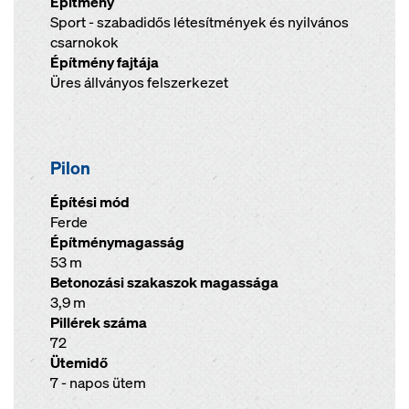
Építmény
Sport - szabadidős létesítmények és nyilvános
csarnokok
Építmény fajtája
Üres állványos felszerkezet
Pilon
Építési mód
Ferde
Építménymagasság
53 m
Betonozási szakaszok magassága
3,9 m
Pillérek száma
72
Ütemidő
7 - napos ütem