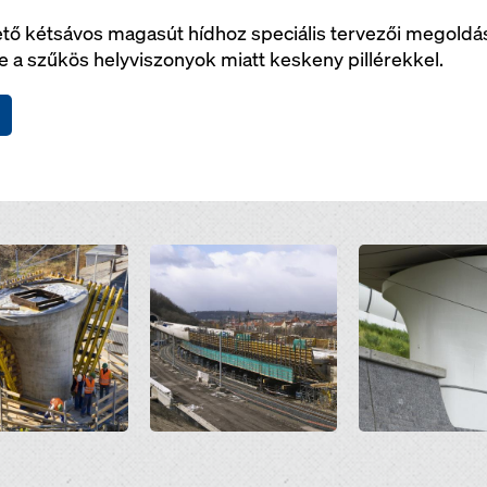
tő kétsávos magasút hídhoz speciális tervezői megoldás
a szűkös helyviszonyok miatt keskeny pillérekkel.
Open
Open