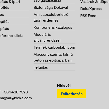
szolgáltatáslista
ítés & ipari
Vásárok & Időpo
pítés
Biztonság a Dokával
DokaXpress
tés
Amit a zsalubérletről
RSS Feed
tudni érdemes
pítés
Komponens katalógus
pítés
Moduláris
eferencia lista
állványrendszer
Termék karbonlábnyom
Alacsony széntartalmú
beton az építőiparban
Felújítás
Hírlevél
T
+36 1 436 7373
Feliratkozás
magyar@doka.com