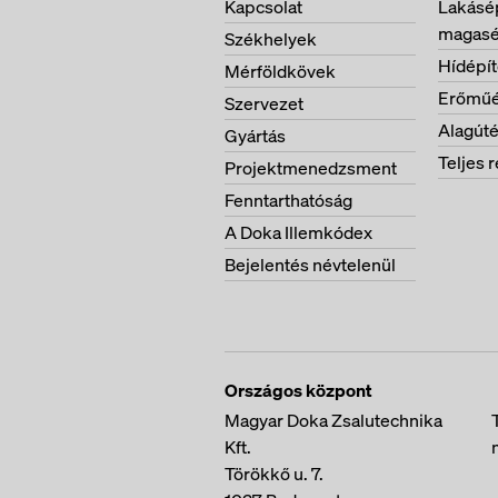
Kapcsolat
Lakásép
magasé
Székhelyek
Hídépí
Mérföldkövek
Erőműé
Szervezet
Alagúté
Gyártás
Teljes r
Projektmenedzsment
Fenntarthatóság
A Doka Illemkódex
Bejelentés névtelenül
Országos központ
Magyar Doka Zsalutechnika
Kft.
Törökkő u. 7.