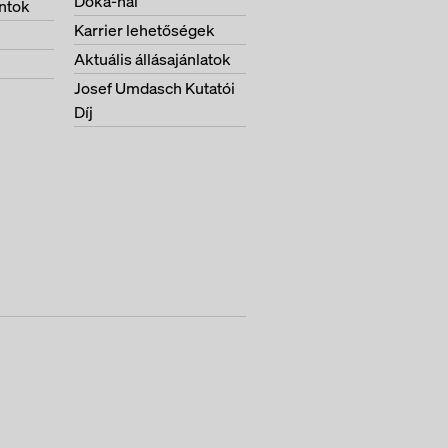
Doka-nál
ntok
Karrier lehetőségek
Aktuális állásajánlatok
Josef Umdasch Kutatói
Díj