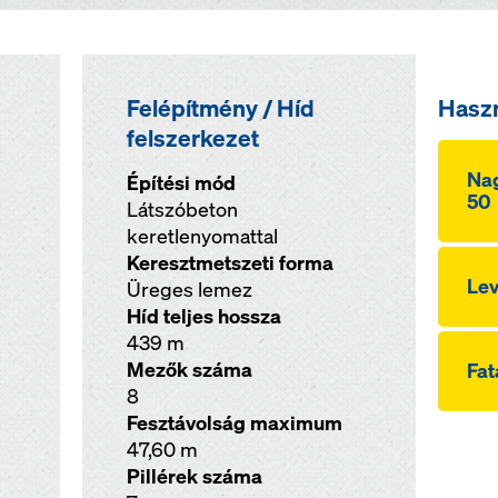
Felépítmény / Híd
Hasz
felszerkezet
Nag
Építési mód
50
Látszóbeton
keretlenyomattal
Keresztmetszeti forma
Lev
Üreges lemez
Híd teljes hossza
439 m
Mezők száma
Fat
8
Fesztávolság maximum
47,60 m
Pillérek száma