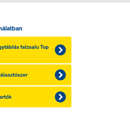
nálatban
ytáblás falzsalu Top
álasztószer
artók