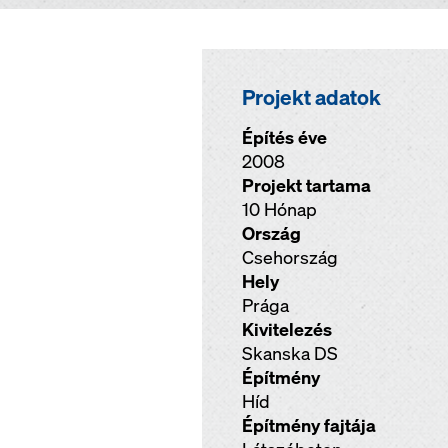
Projekt adatok
Építés éve
2008
Projekt tartama
10 Hónap
Ország
Csehország
Hely
Prága
Kivitelezés
Skanska DS
Építmény
Híd
Építmény fajtája