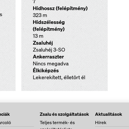
7
Hídhossz (felépítmény)
as
323 m
Hídszélesség
(felépítmény)
13 m
Zsaluhéj
Zsaluhéj 3-SO
Ankerraszter
Nincs megadva
Élkiképzés
Lekerekített, élletört él
nciák
Zsalu és szolgáltatások
Aktualitások
rcoló
Teljes termék- és
Hírek