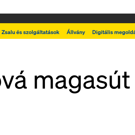
Zsalu és szolgáltatások
Állvány
Digitális megold
vá magasút 