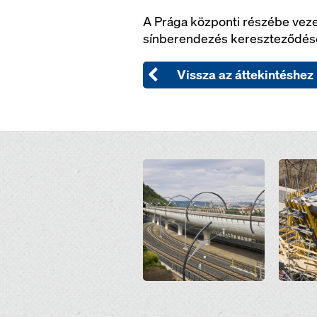
A Prága központi részébe veze
sínberendezés kereszteződése 
Vissza az áttekintéshez
Open
Open