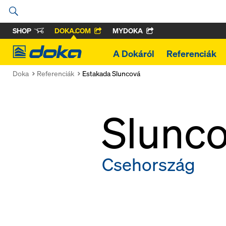
SHOP
DOKA.COM
MYDOKA
Doka
A Dokáról
Referenciák
Doka
Referenciák
Estakada Sluncová
Slunco
Csehország