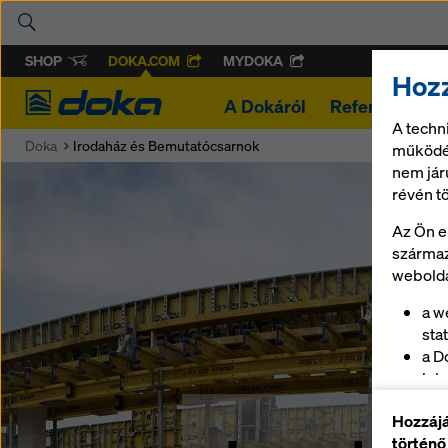
SHOP
DOKA.COM
MYDOKA
Hozz
Doka
A Dokáról
Referenciák
A techn
Doka
Irodaház és Bemutatócsarnok
működés
nem jár
révén t
Az Ön e
származ
webolda
a w
stat
a D
leb
az 
Hozzájá
biz
történő