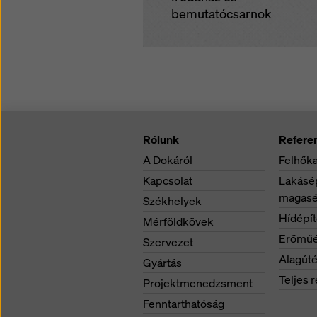
bemutatócsarnok
Rólunk
Refere
A Dokáról
Felhőka
Kapcsolat
Lakásép
magasé
Székhelyek
Hídépí
Mérföldkövek
Erőműé
Szervezet
Alagúté
Gyártás
Teljes r
Projektmenedzsment
Fenntarthatóság