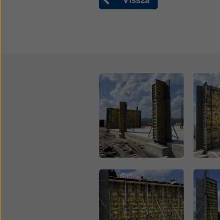
Open
Open
Open
Open