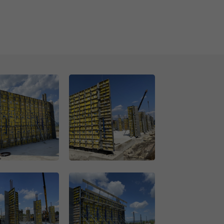
Open
Open