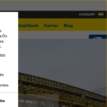
HUNGARY
ások
Aktualitások
Karrier
Blog
s
a Ön
sa
.
KAPCSOLAT
ltől
LETÖLTÉSEK
 és
SOFTWARE
entes
z
SHOP
-ba