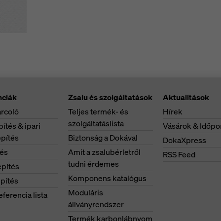
nciák
Zsalu és szolgáltatások
Aktualitások
rcoló
Teljes termék- és
Hírek
szolgáltatáslista
ítés & ipari
Vásárok & Időpo
pítés
Biztonság a Dokával
DokaXpress
tés
Amit a zsalubérletről
RSS Feed
tudni érdemes
pítés
Komponens katalógus
pítés
Moduláris
eferencia lista
állványrendszer
Termék karbonlábnyom