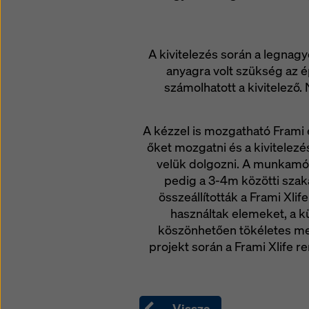
A kivitelezés során a legnag
anyagra volt szükség az 
számolhatott a kivitelező.
A kézzel is mozgatható Frami e
őket mozgatni és a kivitelezé
velük dolgozni. A munkamód
pedig a 3-4m közötti szaka
összeállították a Frami Xl
használtak elemeket, a 
köszönhetően tökéletes me
projekt során a Frami Xlife
Vissza