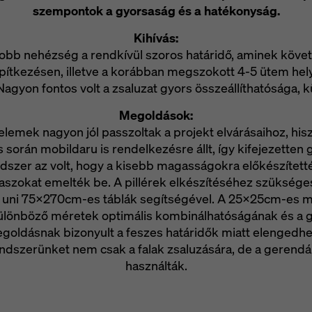
szempontok a gyorsaság és a hatékonyság.
Kihívás:
yobb nehézség a rendkívül szoros határidő, aminek köv
építkezésen, illetve a korábban megszokott 4-5 ütem he
 Nagyon fontos volt a zsaluzat gyors összeállíthatósága, k
Megoldások:
lemek nagyon jól passzoltak a projekt elvárásaihoz, his
s során mobildaru is rendelkezésre állt, így kifejezette
szer az volt, hogy a kisebb magasságokra előkészítetté
szokat emelték be. A pillérek elkészítéséhez szükséges 
ife uni 75x270cm-es táblák segítségével. A 25x25cm-es 
különböző méretek optimális kombinálhatóságának és a 
goldásnak bizonyult a feszes határidők miatt elengedhe
 rendszerünket nem csak a falak zsaluzására, de a geren
használták.