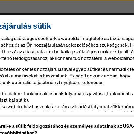
ájárulás sütik
Zsalu és szolgáltatások
Állvány
Digitális megold
ikailag szükséges cookie-k a weboldal megfelelő és biztonságo
éhez és az Ön hozzájárulásának kezeléséhez szükségesek. H
ul hozzá az adatainak a technikailag szükséges cookie-k beállítá
örténő feldolgozásához, akkor nem tud hozzáférni a weboldalhoz
lőzetes önkéntes hozzájárulásával egyéb sütiket és harmadik fé
ó alkalmazásokat is használunk. Ez segít nekünk abban, hogy
lunk optimális teljesítményt nyújtson, különösen
eboldalunk funkcionalitásának folyamatos javítása (funkcionális
isztikai sütik),
oka webáruház használata során a vásárlási folyamat zökkenőm
onyolításának elősegítéséhez (funkcionális és statisztikai sütik),
Ön, mint felhasználó megfelelő reklámokkal való kiszolgálásáho
rul-e a sütik feldolgozásához és személyes adatainak az USA
onyos platformokon (marketing cookie-k).
 továbbításához?