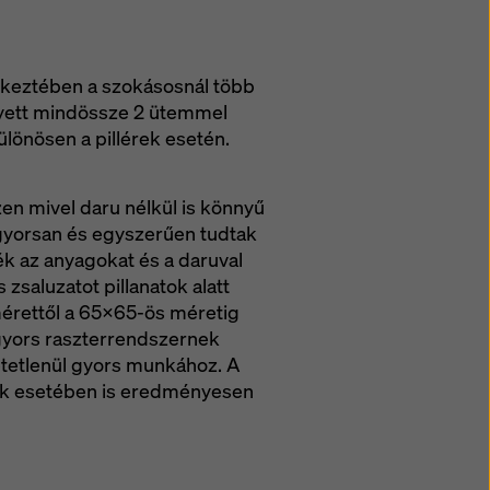
etkeztében a szokásosnál több
lyett mindössze 2 ütemmel
ülönösen a pillérek esetén.
zen mivel daru nélkül is könnyű
n gyorsan és egyszerűen tudtak
k az anyagokat és a daruval
zsaluzatot pillanatok alatt
mérettől a 65x65-ös méretig
gyors raszterrendszernek
tetlenül gyors munkához. A
dák esetében is eredményesen