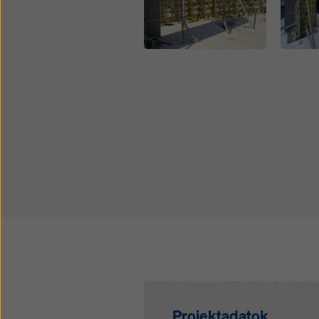
Open
Open
Projektadatok