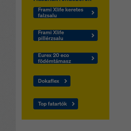
Frami Xlife keretes
falzsalu
Frami Xlife
pillérzsalu
Eurex 20 eco
födémtámasz
Dokaflex
Top fatartók