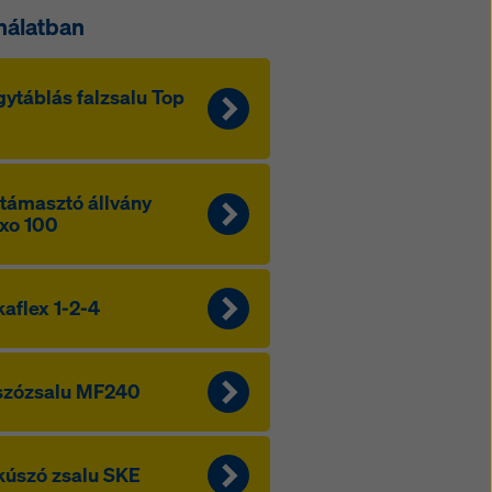
nálatban
ytáblás falzsalu Top
támasztó állvány
xo 100
aflex 1-2-4
szózsalu MF240
úszó zsalu SKE