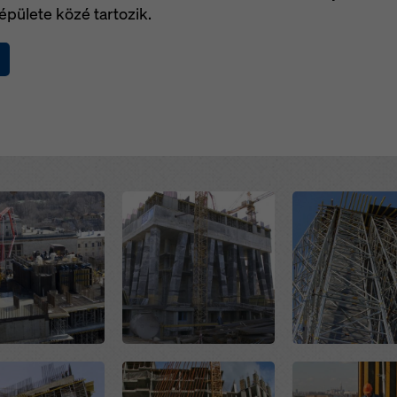
pülete közé tartozik.
Open
Open
Open
Open