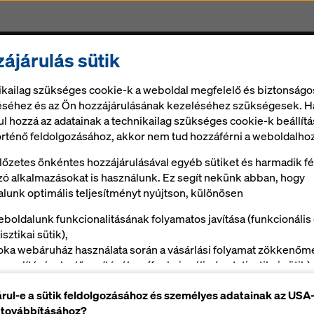
ájárulás sütik
Zsalu és szolgáltatások
Állvány
Digitális megold
ikailag szükséges cookie-k a weboldal megfelelő és biztonságo
éhez és az Ön hozzájárulásának kezeléséhez szükségesek. H
ul hozzá az adatainak a technikailag szükséges cookie-k beállítá
örténő feldolgozásához, akkor nem tud hozzáférni a weboldalhoz
lőzetes önkéntes hozzájárulásával egyéb sütiket és harmadik fé
ó alkalmazásokat is használunk. Ez segít nekünk abban, hogy
lunk optimális teljesítményt nyújtson, különösen
eboldalunk funkcionalitásának folyamatos javítása (funkcionális
isztikai sütik),
oka webáruház használata során a vásárlási folyamat zökkenőm
onyolításának elősegítéséhez (funkcionális és statisztikai sütik),
Ön, mint felhasználó megfelelő reklámokkal való kiszolgálásáho
rul-e a sütik feldolgozásához és személyes adatainak az USA
onyos platformokon (marketing cookie-k).
 továbbításához?