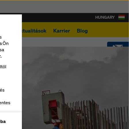
HUNGARY
ások
Aktualitások
Karrier
Blog
s
a Ön
sa
.
KAPCSOLAT
ltől
LETÖLTÉSEK
 és
SOFTWARE
entes
z
SHOP
-ba