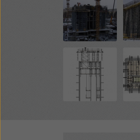
Open
Open