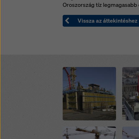
Oroszország tíz legmagasabb é
Vissza az áttekintéshez
Open
Open
Open
Open