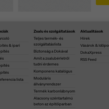
nciák
Zsalu és szolgáltatások
Aktualitások
rcoló
Teljes termék- és
Hírek
szolgáltatáslista
ítés & ipari
Vásárok & Időpo
pítés
Biztonság a Dokával
DokaXpress
tés
Amit a zsalubérletről
RSS Feed
tudni érdemes
pítés
Komponens katalógus
pítés
Moduláris
eferencia lista
állványrendszer
Termék karbonlábnyom
Alacsony széntartalmú
beton az építőiparban