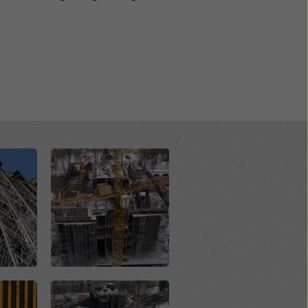
Open
Open