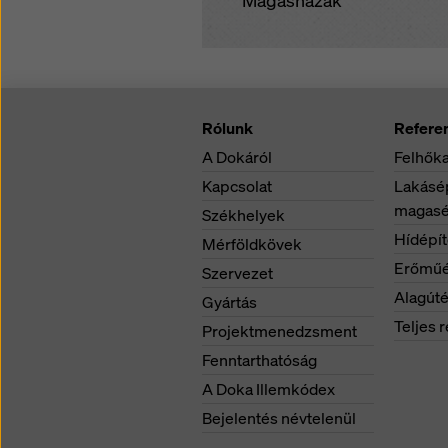
Magasházak
Rólunk
Refere
A Dokáról
Felhőka
Kapcsolat
Lakásép
magasé
Székhelyek
Hídépí
Mérföldkövek
Erőműé
Szervezet
Alagúté
Gyártás
Teljes r
Projektmenedzsment
Fenntarthatóság
A Doka Illemkódex
Bejelentés névtelenül