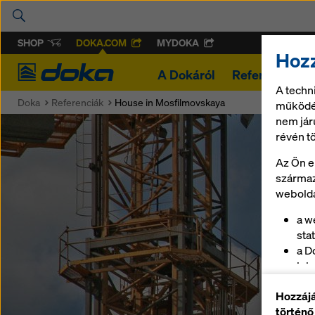
SHOP
DOKA.COM
MYDOKA
Hozz
Doka
A Dokáról
Referenciák
A techn
Doka
Referenciák
House in Mosfilmovskaya
működés
nem jár
révén t
Az Ön e
származ
webolda
a w
stat
a D
leb
az 
Hozzájá
biz
történő