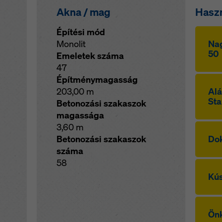
Akna / mag
Hasz
Építési mód
Monolit
Nag
50
Emeletek száma
47
Építménymagasság
203,00 m
Alá
Sta
Betonozási szakaszok
magassága
3,60 m
Betonozási szakaszok
Dok
száma
58
Kú
Önk