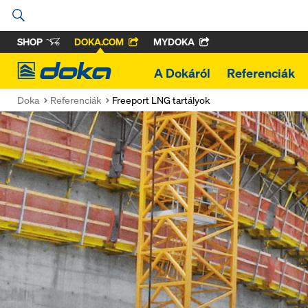
SHOP
DOKA.COM
MYDOKA
Doka
A Dokáról
Referenciák
Doka
Referenciák
Freeport LNG tartályok