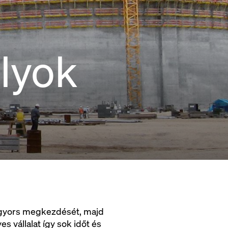
lyok
s gyors megkezdését, majd
s vállalat így sok időt és