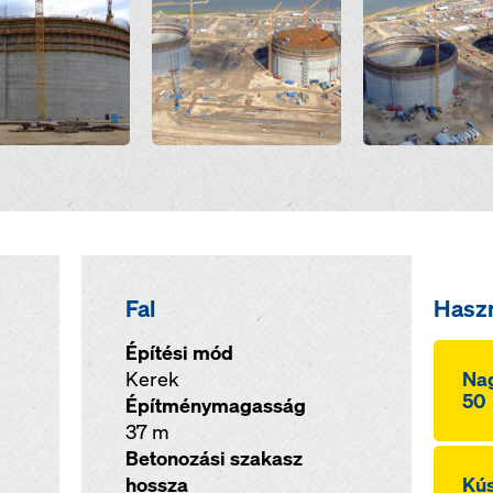
Fal
Hasz
Építési mód
Kerek
Nag
50
Építménymagasság
37 m
Betonozási szakasz
hossza
Kú