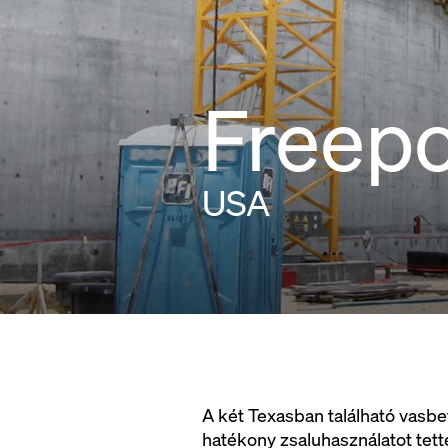
Freepo
USA
A két Texasban található vasb
hatékony zsaluhasználatot tette