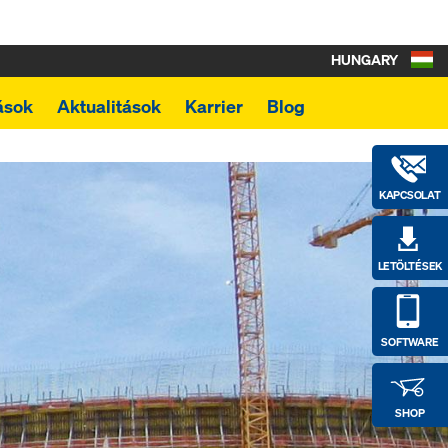
HUNGARY
ások
Aktualitások
Karrier
Blog
KAPCSOLAT
LETÖLTÉSEK
SOFTWARE
SHOP