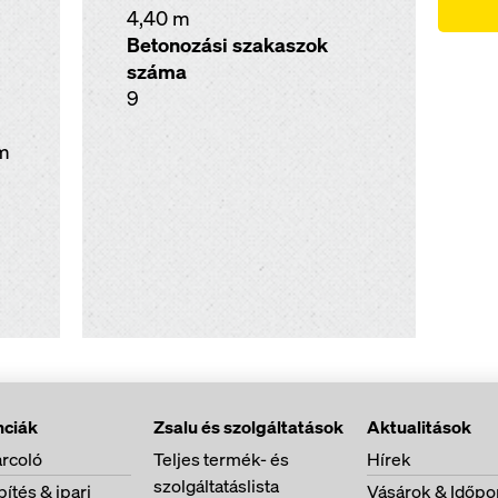
4,40 m
Betonozási szakaszok
száma
9
em
nciák
Zsalu és szolgáltatások
Aktualitások
rcoló
Teljes termék- és
Hírek
szolgáltatáslista
ítés & ipari
Vásárok & Időpo