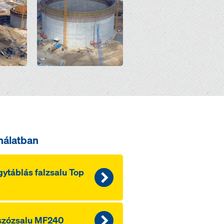
nálatban
ytáblás falzsalu Top
szózsalu MF240