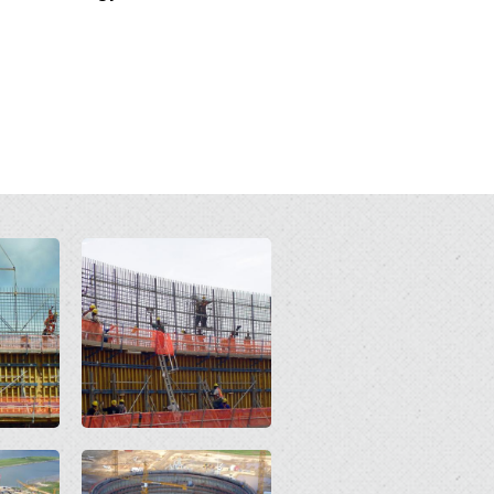
Open
Open