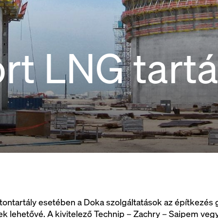
rt LNG tartá
etontartály esetében a Doka szolgáltatások az építkezé
k lehetővé. A kivitelező Technip – Zachry – Saipem vegye