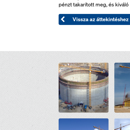
pénzt takarított meg, és kiváló
Vissza az áttekintéshez
Open
Open
Open
Open