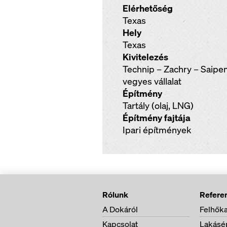
Elérhetőség
Texas
Hely
Texas
Kivitelezés
Technip – Zachry – Saip
vegyes vállalat
Építmény
Tartály (olaj, LNG)
Építmény fajtája
Ipari építmények
Rólunk
Refere
A Dokáról
Felhőka
Kapcsolat
Lakásép