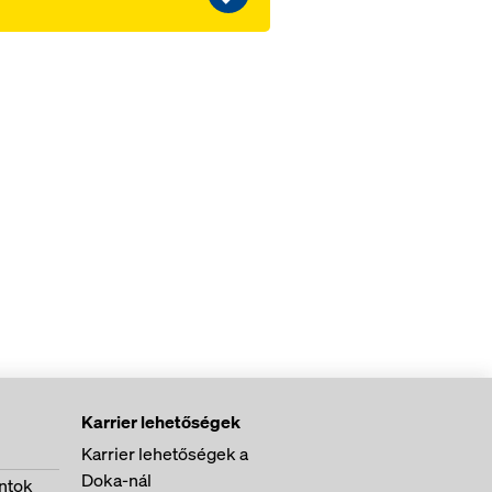
Karrier lehetőségek
Karrier lehetőségek a
Doka-nál
ntok