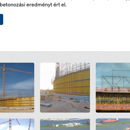
 betonozási eredményt ért el.
Open
Open
Open
Open