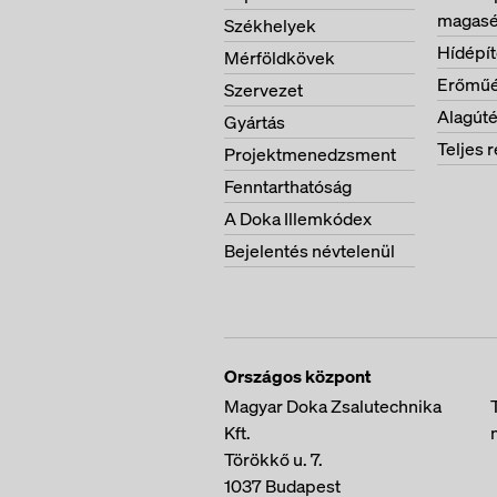
magasé
Székhelyek
Hídépí
Mérföldkövek
Erőműé
Szervezet
Alagúté
Gyártás
Teljes r
Projektmenedzsment
Fenntarthatóság
A Doka Illemkódex
Bejelentés névtelenül
Országos központ
Magyar Doka Zsalutechnika
Kft.
Törökkő u. 7.
1037
Budapest