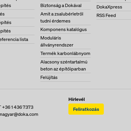
pítés
Biztonság a Dokával
DokaXpress
tés
Amit a zsalubérletről
RSS Feed
tudni érdemes
pítés
Komponens katalógus
pítés
Moduláris
eferencia lista
állványrendszer
Termék karbonlábnyom
Alacsony széntartalmú
beton az építőiparban
Felújítás
Hírlevél
T
+36 1 436 7373
Feliratkozás
magyar@doka.com