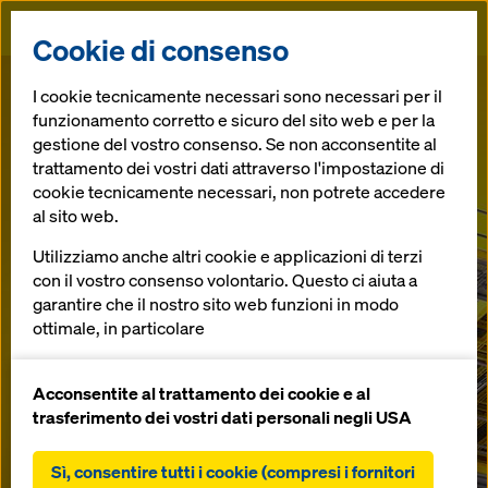
Doka
Lavorare
Xsafe
Cookie di consenso
leggeri
Protezione
I cookie tecnicamente necessari sono necessari per il
DokaXdek.
funzionamento corretto e sicuro del sito web e per la
con DokaXlight
perimetrale Z
gestione del vostro consenso. Se non acconsentite al
trattamento dei vostri dati attraverso l'impostazione di
La nuova
Casseratura ultraleggera senza
cookie tecnicamente necessari, non potrete accedere
al sito web.
l’uso della gru
dimensione
Open
Utilizziamo anche altri cookie e applicazioni di terzi
È un
successo!
con il vostro consenso volontario. Questo ci aiuta a
nella
* Rappresentazione artistica; Immagini: Adobe Stock
garantire che il nostro sito web funzioni in modo
Casseforme e ponteggi da un unico
ottimale, in particolare
costruzione di
fornitore.
migliorare continuamente la funzionalità del
solai.
nostro sito web (cookie funzionali e statistici),
Acconsentite al trattamento dei cookie e al
Scoprire di più
Sicurezza in
facilitare un processo di acquisto senza problemi
trasferimento dei vostri dati personali negli USA
lunghezza × larghezza ×
nell'online shop Doka (cookie funzionali e
Stazione
statistici),
caso di caduta
versatilità
Sì, consentire tutti i cookie (compresi i fornitori