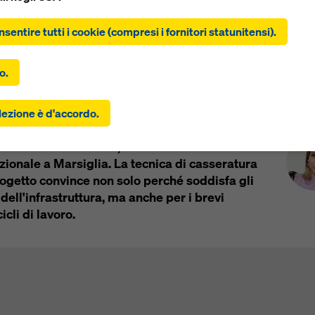
clic su “Consenti tutti i cookie (inclusi i fornitori statunitensi)”,
tite all'installazione e all'utilizzo di tutti i cookie. Facendo clic s
nsentire tutti i cookie (compresi i fornitori statunitensi).
 selezionati”, si acconsente ai cookie selezionati con le caselle d
o. Ciò può comportare anche il trasferimento di dati in paesi ter
i Uniti. Se le impostazioni selezionate includono anche fornitori c
o.
scono i dati a paesi terzi in cui non esiste una decisione di adegu
 dell'articolo 45 del GDPR e non esistono garanzie adeguate ai s
Con
ella zona portuale di Marsiglia
lezione è d'accordo.
icolo 46 del GDPR, il vostro consenso si estende anche a questo.
 esserci il rischio che i vostri dati trasmessi in questo modo si
no nazionale francese, dal 2018 sarà anche il
 all'accesso da parte delle autorità di questi paesi terzi a scopo d
o e monitoraggio e che non esistano rimedi legali efficaci contro
zionale a Marsiglia. La tecnica di casseratura
Potete rifiutare tutti i cookie che richiedono il consenso cliccan
getto convince non solo perché soddisfa gli
” o modificando le vostre
impostazioni dei cookie
cliccando su
 dell'infrastruttura, ma anche per i brevi
ioni dei cookie in fondo a questo sito web e utilizzando le casel
cli di lavoro.
o corrispondenti. Potete revocare il vostro consenso in qualsiasi
 con effetto futuro e senza indicarne il motivo, cliccando su
zioni cookie
in fondo a questo sito web.
rovare ulteriori informazioni sui nostri cookie
nella nostra infor
ivacy
. Vi offriamo inoltre la possibilità di selezionare i vostri cook
azioni avanzate dei cookie).