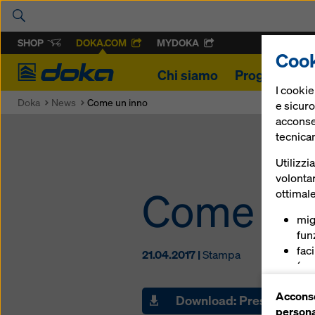
SHOP
DOKA.COM
MYDOKA
Cook
Doka
Chi siamo
Progetti
Pr
I cooki
Doka
News
Come un inno
e sicuro
acconsen
tecnica
Utilizzi
volontar
Come un
ottimale
mig
funz
fac
21.04.2017 |
Stampa
(coo
ser
Acconse
(co
Download: Press releas
persona