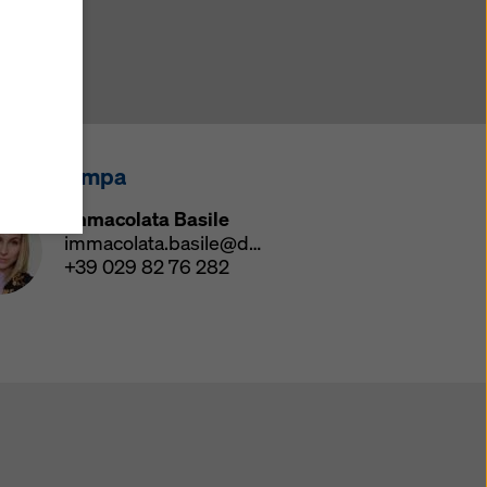
u
i
zi come
he
atezza
ensi
tatto stampa
ano
Immacolata Basile
i
immacolata.basile@doka.com
+39 029 82 76 282
do su
le di
mativa
ie