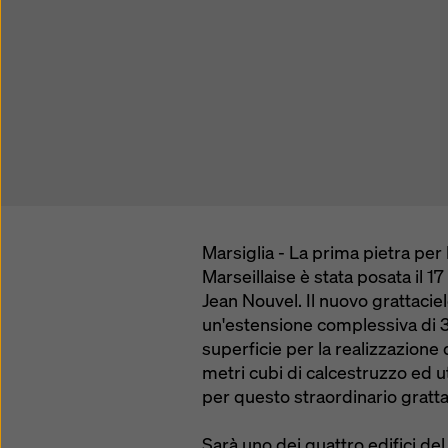
Marsiglia - La prima pietra per
Marseillaise è stata posata il 1
Jean Nouvel. Il nuovo grattacie
un'estensione complessiva di 3
superficie per la realizzazione 
metri cubi di calcestruzzo ed ut
per questo straordinario gratta
Sarà uno dei quattro edifici d