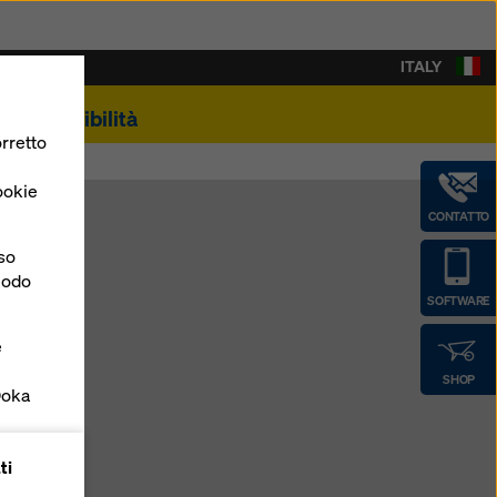
ITALY
Sostenibilità
rretto
ookie
CONTATTO
nso
 modo
SOFTWARE
e
SHOP
Doka
forme
ti