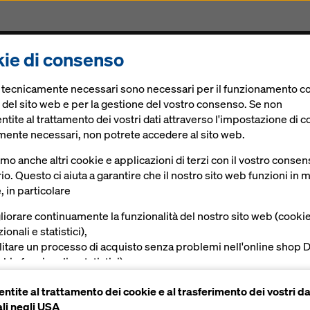
ie di consenso
odotti
Soluzioni digitali
News
Lavora con noi
e tecnicamente necessari sono necessari per il funzionamento co
 del sito web e per la gestione del vostro consenso. Se non
tite al trattamento dei vostri dati attraverso l'impostazione di c
mente necessari, non potrete accedere al sito web.
amo anche altri cookie e applicazioni di terzi con il vostro conse
io. Questo ci aiuta a garantire che il nostro sito web funzioni in
 inno
, in particolare
liorare continuamente la funzionalità del nostro sito web (cooki
ionali e statistici),
ilitare un processo di acquisto senza problemi nell'online shop 
kie funzionali e statistici),
vire all'utente una pubblicità appropriata su determinate piatta
ntite al trattamento dei cookie e al trasferimento dei vostri da
okie di marketing).
e
Immagini
li negli USA