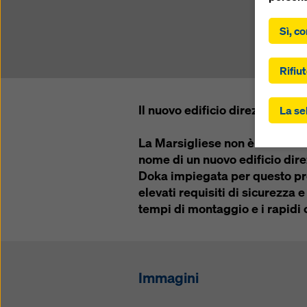
Facendo 
acconsen
Sì, co
“Accetta
controll
gli Stat
Rifiut
trasferi
ai sensi
Il nuovo edificio direzionale n
La se
dell'art
Potrebbe
La Marsigliese non è solo l'in
soggetti
controll
nome di un nuovo edificio dire
questo. 
Doka impiegata per questo pro
“Rifiuta
elevati requisiti di sicurezza e
impostaz
tempi di montaggio e i rapidi ci
controll
momento,
imposta
Potete t
Immagini
sulla pr
(impost