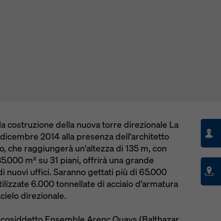
 la costruzione della nuova torre direzionale La
7 dicembre 2014 alla presenza dell'architetto
lo, che raggiungerà un'altezza di 135 m, con
5.000 m² su 31 piani, offrirà una grande
di nuovi uffici. Saranno gettati più di 65.000
ilizzate 6.000 tonnellate di acciaio d'armatura
cielo direzionale.
el cosiddetto Ensemble Arenc Quays (Balthazar,