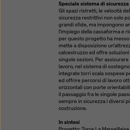
Speciale sistema di sicurezza
Gli spazi ristretti, le velocità 
sicurezza restrittivi non solo p
grandi sfide, ma impongono anc
l'impiego della cassaforma e r
per questo progetto ha messo 
mette a disposizione un'attrezz
calcestruzzo ed offre soluzioni 
singole sezioni. Per assicurare
lavoro, nel sistema di sostegno 
integrate torri scala sospese p
ed offrire percorsi di lavoro o
orizzontali con porte orientabil
il passaggio fra le singole pas
sempre in sicurezza i diversi pi
costruzione.
In sintesi
Progetto: Torre La Marseillaise