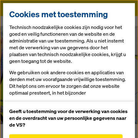
Doka
Cookies met toestemming
Doka
Newsroom
Tips voor het veilig construeren
Technisch noodzakelijke cookies zijn nodig voor het
goed en veilig functioneren van de website en de
Tips voor het
administratie van uw toestemming. Als u niet instemt
met de verwerking van uw gegevens door het
plaatsen van technisch noodzakelijke cookies, krijgt u
veilig
geen toegang tot de website.
construeren
We gebruiken ook andere cookies en applicaties van
derden met uw voorafgaande vrijwillige toestemming.
Dit helpt ons om ervoor te zorgen dat onze website
optimaal presteert, in het bijzonder
29.3.2018 |
Netherlands
het voortdurend verbeteren van de functionaliteit
van onze website (functionele en statistische
Geeft u toestemming voor de verwerking van cookies
cookies),
en de overdracht van uw persoonlijke gegevens naar
het vergemakkelijken van een soepel
de VS?
aankoopproces bij het gebruik van de Doka-
Wie ’s ochtends gezond de deur uitgaat, wil ’s avonds ook