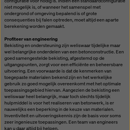
configuratie voor nodig is. Indien een standaardconfiguratie
rechtsmiddelen bestaan. U kunt alle cookies waarvoor
niet mogelijk is, of wanneer het samenspel met
toestemming is vereist weigeren door te klikken op
ondergrond of omgeving bepalend is of grote
'Weigeren' of door uw
cookie-instellingen
aan te
consequenties bij falen optreden, moet altijd een aparte
passen door te klikken op cookie-instellingen
berekening worden gemaakt.
onderaan deze website en de betreffende
selectievakjes te gebruiken. U kunt uw toestemming
Profiteer van engineering
te allen tijde intrekken met werking voor de toekomst
Bekisting en ondersteuning zijn weliswaar tijdelijke maar
en zonder opgaaf van reden door te klikken op
wel belangrijke onderdelen van een betonconstructie. Een
cookie-instellingen
onderaan deze website.
goed samengestelde bekisting, afgestemd op de
Meer informatie over onze cookies
in ons
uitgangspunten, zorgt voor een efficiënte en beheersbare
privacybeleid
. Wij bieden u ook de mogelijkheid om
uitvoering. Een voorwaarde is dat de kenmerken van
uw cookies te selecteren (geavanceerde cookie-
toegepaste materialen bekend zijn en het werkelijke
instellingen).
gebruik zo goed mogelijk overeenkomt met het optimale
toepassingsgebied hiervan. Aangezien de bekisting een
weliswaar heel belangrijk, maar toch slechts tijdelijk
hulpmiddel is voor het realiseren van betonwerk, is er
nauwelijks een beperking in de keuze van materialen.
Inventiviteit en uitvoeringskennis zijn de basis voor soms
zeer ingenieuze toepassingen. Een team van engineers
kan u daar altijd bij helpen.