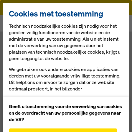
Doka
Cookies met toestemming
Doka
Newsroom
Technisch noodzakelijke cookies zijn nodig voor het
Nieuw uitsprongelement voor penanten in wanden
goed en veilig functioneren van de website en de
administratie van uw toestemming. Als u niet instemt
Nieuw
met de verwerking van uw gegevens door het
plaatsen van technisch noodzakelijke cookies, krijgt u
geen toegang tot de website.
uitsprongeleme
We gebruiken ook andere cookies en applicaties van
nt voor
derden met uw voorafgaande vrijwillige toestemming.
Dit helpt ons om ervoor te zorgen dat onze website
optimaal presteert, in het bijzonder
penanten in
het voortdurend verbeteren van de functionaliteit
van onze website (functionele en statistische
Geeft u toestemming voor de verwerking van cookies
wanden
cookies),
en de overdracht van uw persoonlijke gegevens naar
het vergemakkelijken van een soepel
de VS?
aankoopproces bij het gebruik van de Doka-
13.09.2017 |
Nieuws