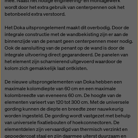
mee. Naast het nodige engineering- en montagewerk
rechtsmiddelen bestaan. U kunt alle cookies waarvoor
wordt door het extra gebruik van centerpennen ook het
toestemming is vereist weigeren door te klikken op
betonbeeld extra verstoord.
'Weigeren' of door uw
cookie-instellingen
aan te
passen door te klikken op cookie-instellingen
Het Doka uitsprongelement maakt dit overbodig. Door de
onderaan deze website en de betreffende
integrale constructie met de wandbekisting zijn er aan de
selectievakjes te gebruiken. U kunt uw toestemming
binnenzijde van de penant geen centerpennen meer nodig.
te allen tijde intrekken met werking voor de toekomst
Ook de aansluiting van de penant op de wand is door de
en zonder opgaaf van reden door te klikken op
integrale uitvoering direct gegarandeerd. De panelen van
cookie-instellingen
onderaan deze website.
het element zijn scharnierend uitgevoerd waardoor de
Meer informatie over onze cookies
in ons
kolom zich gemakkelijk laat ontkisten.
privacybeleid
. Wij bieden u ook de mogelijkheid om
uw cookies te selecteren (geavanceerde cookie-
De nieuwe uitsprongelementen van Doka hebben een
instellingen).
maximale kolomdiepte van 60 cm en een maximale
kolombreedte van eveneens 60 cm. De hoogte van de
elementen varieert van 120 tot 300 cm. Met de universele
gording kunnen de diepte en breedte zeer nauwkeurig
worden ingesteld. De gording wordt vastgezet met behulp
van universele fixatiebouten of hoekconnectoren. De
elementdelen zijn vervaardigd van thermisch verzinkt en
gepoedercoat staal en zijn daarmee uiterst duurzaam en