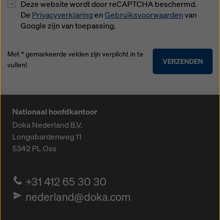
Deze website wordt door reCAPTCHA beschermd.
De
Privacyverklaring
en
Gebruiksvoorwaarden
van
Google zijn van toepassing.
Met * gemarkeerde velden zijn verplicht in te
VERZENDEN
vullen!
Nationaal hoofdkantoor
Doka Nederland B.V.
Longobardenweg 11
5342 PL
Oss
+31 412 65 30 30
nederland@doka.com