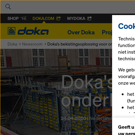
SHOP
DOKA.COM
MYDOKA
Cook
Doka
Over Doka
Projecten
Technis
Doka
Newsroom
Doka's bekistingsoplossing voor onderkelderin
functio
niet in
technis
We gebr
Doka's b
voorafg
onze we
onderkel
het
(fu
het
de 
24.04.2020 |
Nederland
u a
Geeft u
(ma
uw pers