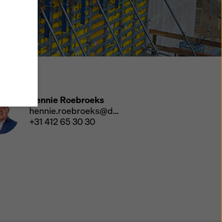
, stemt
d met
t de
ens
erde
geen
scontact
 uw
Hennie Roebroeks
hennie.roebroeks@doka.com
nden en
+31 412 65 30 30
ies
' of
 voor
ok de