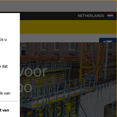
NETHERLANDS
rière
ls u
CONTACT
ng voor
n dat
SOFTWARE
t Loo
SHOP
ik van
t van