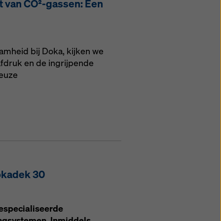
t van CO²-gassen: Een
amheid bij Doka, kijken we
fdruk en de ingrijpende
ieuze
okadek 30
gespecialiseerde
ingsystemen. Inmiddels