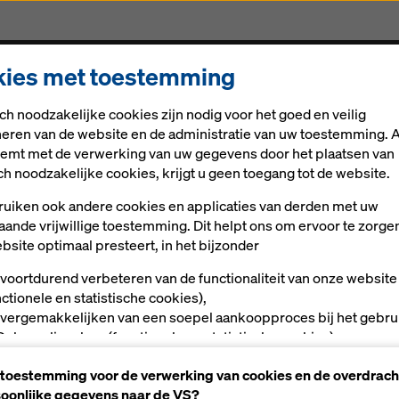
ies met toestemming
Oplossingen
Digitale oplossingen
Nieuws
Car
ch noodzakelijke cookies zijn nodig voor het goed en veilig
g Paleis Het Loo
neren van de website en de administratie van uw toestemming. A
stemt met de verwerking van uw gegevens door het plaatsen van
ch noodzakelijke cookies, krijgt u geen toegang tot de website.
uiken ook andere cookies en applicaties van derden met uw
ekistingsoplossi
aande vrijwillige toestemming. Dit helpt ons om ervoor te zorge
bsite optimaal presteert, in het bijzonder
dering Paleis He
 voortdurend verbeteren van de functionaliteit van onze website
nctionele en statistische cookies),
 vergemakkelijken van een soepel aankoopproces bij het gebru
Doka-onlineshop (functionele en statistische cookies),
ls gebruiker op bepaalde platforms passende reclame te bieden
 toestemming voor de verwerking van cookies en de overdrach
rketingcookies).
oonlijke gegevens naar de VS?