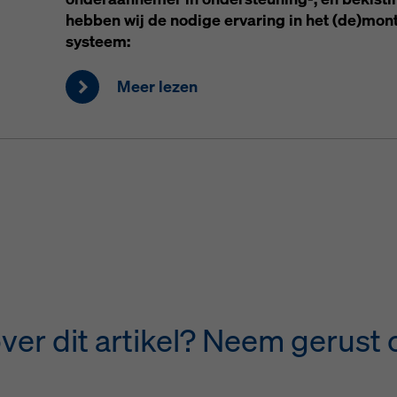
hebben wij de nodige ervaring in het (de)mo
systeem:
Meer lezen
ver dit artikel? Neem gerust