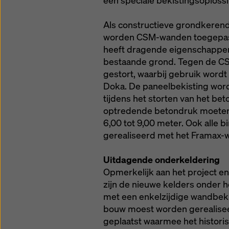
een speciale bekistingsoploss
Als constructieve grondkeren
worden CSM-wanden toegepast.
heeft dragende eigenschappe
bestaande grond. Tegen de 
gestort, waarbij gebruik word
Doka. De paneelbekisting wor
tijdens het storten van het b
optredende betondruk moeten 
6,00 tot 9,00 meter. Ook alle
gerealiseerd met het Framax-
Uitdagende onderkeldering
Opmerkelijk aan het project e
zijn de nieuwe kelders onder 
met een enkelzijdige wandbek
bouw moest worden gerealiseer
geplaatst waarmee het histor