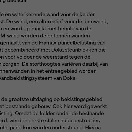
ing bedacht.
de en waterkerende wand voor de kelder
 De wand, een alternatief voor de damwand,
n en wordt gemaakt met behulp van de
CSM-wand worden de betonnen wanden
t gemaakt van de Framax-paneelbekisting van
dt gecombineerd met Doka steunblokken die
eton voor voldoende weerstand tegen de
zorgen. De storthoogtes variëren daarbij van
 binnenwanden in het entreegebied worden
wandbekistingsysteem van Doka.
n de grootste uitdaging op bekistingsgebied
het bestaande gebouw. Ook hier werd gewerkt
isting. Omdat de kelder onder de bestaande
d, werden eerste stalen hulpconstructies
ische pand kon worden ondersteund. Hierna