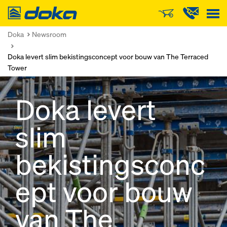
Doka
Doka
Newsroom
Doka levert slim bekistingsconcept voor bouw van The Terraced
Tower
Doka levert
slim
bekistingsconc
ept voor bouw
van The