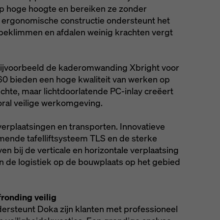
 op hoge hoogte en bereiken ze zonder
 ergonomische constructie ondersteunt het
 beklimmen en afdalen weinig krachten vergt
bijvoorbeeld de kaderomwanding Xbright voor
60 bieden een hoge kwaliteit van werken op
chte, maar lichtdoorlatende PC-inlay creëert
ral veilige werkomgeving.
 verplaatsingen en transporten. Innovatieve
mmende tafelliftsysteem TLS en de sterke
n bij de verticale en horizontale verplaatsing
en de logistiek op de bouwplaats op het gebied
fronding veilig
dersteunt Doka zijn klanten met professioneel