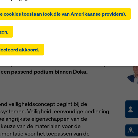
'Alle cookies toestaan (incl. Amerikaanse providers)' te klikken
 de installatie en het gebruik van alle cookies. Door op 'Akkoor
lle cookies toestaan (ook die van Amerikaanse providers).
teerd' te klikken, geeft u toestemming voor de cookies die u me
evakjes hebt geselecteerd. Dit kan ook de overdracht van gegev
de landen zoals de VS inhouden. Als de instellingen die je hebt
zen.
teerd ook aanbieders omvatten die gegevens overdragen aan d
waar geen adequaatheidsbesluit krachtens artikel 45 GDPR en 
Per
veiligheid een veelomvattende visie, die zich
ecteerd akkoord.
e waarborgen krachtens artikel 46 GDPR bestaan, strekt je
keling en het veiligheidsadvies tot een
ming zich ook uit tot deze landen. Er kan een risico bestaan dat
heidsproducten en diensten. Het onderwerp
s die op deze manier worden overgedragen, voor controle- en
tdoeleinden toegankelijk zijn voor autoriteiten in deze derde la
ijd een passend podium binnen Doka.
rtegen geen effectieve rechtsmiddelen bestaan. U kunt alle cook
r toestemming is vereist weigeren door te klikken op 'Weigeren
w
cookie-instellingen
aan te passen door te klikken op cookie-
ingen onderaan deze website en de betreffende selectievakjes te
nd veiligheidsconcept begint bij de
en. U kunt uw toestemming te allen tijde intrekken met werking
ssystemen. Veiligheid, eenvoudige bediening
omst en zonder opgaaf van reden door te klikken op
cookie-
belangrijkste eigenschappen van de
ngen
onderaan deze website.
keuze van de materialen voor de
formatie over onze cookies
in ons privacybeleid
. Wij bieden u o
mentatie voor het toepassen van de
kheid om uw cookies te selecteren (geavanceerde cookie-