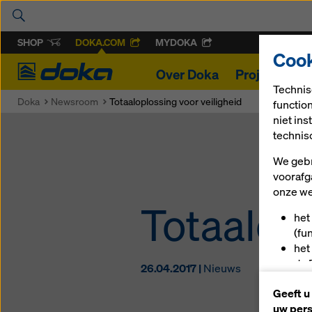
SHOP
DOKA.COM
MYDOKA
Cook
Doka
Over Doka
Projecten
Technis
Doka
Newsroom
Totaaloplossing voor veiligheid
functio
niet in
technis
We gebr
voorafg
onze we
Totaalopl
het
(fu
het
de 
26.04.2017 |
Nieuws
u a
Geeft u
(ma
uw pers