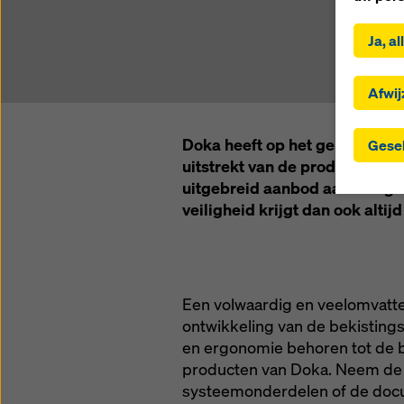
Door op 
u in met
Ja, a
geselec
selecti
naar der
Afwij
geselec
landen 
Doka heeft op het gebied van 
Gesel
passend
uitstrekt van de productontwik
toestem
uitgebreid aanbod aan veilig
gegeven
toezich
veiligheid krijgt dan ook alt
dat hie
waarvoo
door u
instell
Een volwaardig en veelomvatte
gebruik
ontwikkeling van de bekisting
de toek
en ergonomie behoren tot de 
instelli
producten van Doka. Neem de 
Meer in
systeemonderdelen of de docu
mogelij