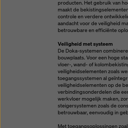
producten. Het gebruik van h
instelli
maakt de bekistingselementen 
controle en verdere ontwikkel
aandacht voor de veiligheid 
betrouwbare en efficiënte opl
Veiligheid met systeem
De Doka-systemen combineren s
bouwplaats. Voor een hoge st
vloer-, wand- of kolombekistin
veiligheidselementen zoals we
toegangssystemen al geïntegr
veiligheidselementen op de b
verbindingsonderdelen die een 
werkvloer mogelijk maken, zor
steigersystemen zoals de cons
betrouwbaar, eenvoudig in gebr
Met toegangsoplossingen zoal