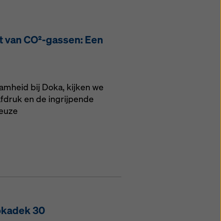
t van CO²-gassen: Een
amheid bij Doka, kijken we
fdruk en de ingrijpende
ieuze
okadek 30