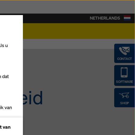
NETHERLANDS
rière
ls u
CONTACT
n dat
SOFTWARE
igheid
SHOP
ik van
t van