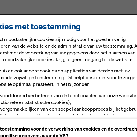
ies met toestemming
Oplossingen
Digitale oplossingen
Nieuws
Car
ch noodzakelijke cookies zijn nodig voor het goed en veilig
neren van de website en de administratie van uw toestemming. A
stemt met de verwerking van uw gegevens door het plaatsen van
ch noodzakelijke cookies, krijgt u geen toegang tot de website.
uiken ook andere cookies en applicaties van derden met uw
aande vrijwillige toestemming. Dit helpt ons om ervoor te zorge
bsite optimaal presteert, in het bijzonder
ossing voor veil
 voortdurend verbeteren van de functionaliteit van onze website
nctionele en statistische cookies),
 vergemakkelijken van een soepel aankoopproces bij het gebru
Doka-onlineshop (functionele en statistische cookies),
ls gebruiker op bepaalde platforms passende reclame te bieden
 toestemming voor de verwerking van cookies en de overdrach
rketingcookies).
oonlijke gegevens naar de VS?