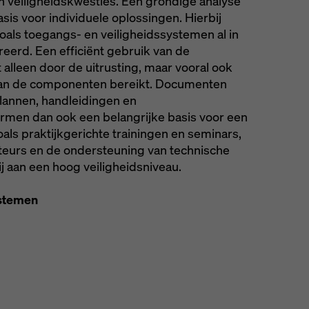
in veiligheidskwesties. Een grondige analyse
asis voor individuele oplossingen. Hierbij
ls toegangs- en veiligheidssystemen al in
eerd. Een efficiënt gebruik van de
alleen door de uitrusting, maar vooral ook
van de componenten bereikt. Documenten
plannen, handleidingen en
ormen dan ook een belangrijke basis voor een
oals praktijkgerichte trainingen en seminars,
teurs en de ondersteuning van technische
ij aan een hoog veiligheidsniveau.
ystemen