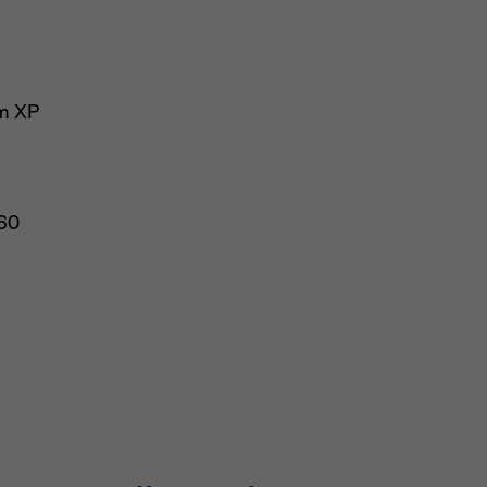
m XP
 60