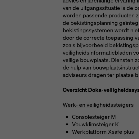
advies en jarenlange ervaring 
van de uitgangssituatie is de b
worden passende producten zoa
de bekistingsplanning geïntegr
bekistingssystemen wordt niet 
door de correcte toepassing 
zoals bijvoorbeeld bekistings
veiligheidsinformatiebladen v
veilige bouwplaats. Diensten z
de hulp van bouwplaatsinstruc
adviseurs dragen ter plaatse b
Overzicht Doka-veiligheidss
Werk- en veiligheidssteigers
Consolesteiger M
Vouwklimsteiger K
Werkplatform Xsafe plus