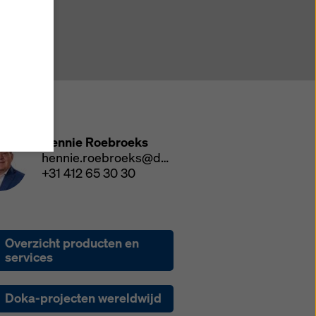
, stemt
d met
t de
ens
erde
geen
scontact
 uw
Hennie Roebroeks
hennie.roebroeks@doka.com
nden en
+31 412 65 30 30
ies
' of
 voor
Overzicht producten en
services
ok de
Doka-projecten wereldwijd