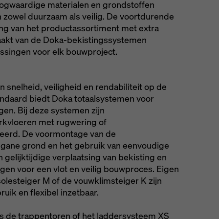
oogwaardige materialen en grondstoffen
ngen).
zowel duurzaam als veilig. De voortdurende
ing van het productassortiment met extra
maakt van de Doka-bekistingssystemen
ossingen voor elk bouwproject.
nelheid, veiligheid en rendabiliteit op de
andaard biedt Doka totaalsystemen voor
gen. Bij deze systemen zijn
rkvloeren met rugwering of
eerd. De voormontage van de
egane grond en het gebruik van eenvoudige
gelijktijdige verplaatsing van bekisting en
gen voor een vlot en veilig bouwproces. Eigen
olesteiger M of de vouwklimsteiger K zijn
uik en flexibel inzetbaar.
s de trappentoren of het laddersysteem XS