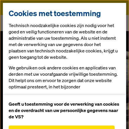
Doka
Cookies met toestemming
Doka
Newsroom
Technisch noodzakelijke cookies zijn nodig voor het
Bestel nu je bekisting online via shop.doka.com
goed en veilig functioneren van de website en de
administratie van uw toestemming. Als u niet instemt
Bestel nu je
met de verwerking van uw gegevens door het
plaatsen van technisch noodzakelijke cookies, krijgt u
geen toegang tot de website.
bekisting
We gebruiken ook andere cookies en applicaties van
online via
derden met uw voorafgaande vrijwillige toestemming.
Dit helpt ons om ervoor te zorgen dat onze website
optimaal presteert, in het bijzonder
shop.doka.com
het voortdurend verbeteren van de functionaliteit
van onze website (functionele en statistische
Geeft u toestemming voor de verwerking van cookies
cookies),
en de overdracht van uw persoonlijke gegevens naar
16.11.2018 |
Netherlands
het vergemakkelijken van een soepel
de VS?
aankoopproces bij het gebruik van de Doka-