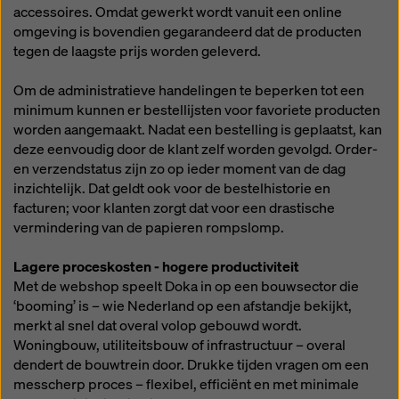
rechtsmiddelen bestaan. U kunt alle cookies waarvoor
accessoires. Omdat gewerkt wordt vanuit een online
toestemming is vereist weigeren door te klikken op
omgeving is bovendien gegarandeerd dat de producten
'Weigeren' of door uw
cookie-instellingen
aan te
tegen de laagste prijs worden geleverd.
passen door te klikken op cookie-instellingen
onderaan deze website en de betreffende
Om de administratieve handelingen te beperken tot een
selectievakjes te gebruiken. U kunt uw toestemming
minimum kunnen er bestellijsten voor favoriete producten
te allen tijde intrekken met werking voor de toekomst
worden aangemaakt. Nadat een bestelling is geplaatst, kan
en zonder opgaaf van reden door te klikken op
deze eenvoudig door de klant zelf worden gevolgd. Order-
cookie-instellingen
onderaan deze website.
en verzendstatus zijn zo op ieder moment van de dag
inzichtelijk. Dat geldt ook voor de bestelhistorie en
Meer informatie over onze cookies
in ons
facturen; voor klanten zorgt dat voor een drastische
privacybeleid
. Wij bieden u ook de mogelijkheid om
vermindering van de papieren rompslomp.
uw cookies te selecteren (geavanceerde cookie-
instellingen).
Lagere proceskosten - hogere productiviteit
Met de webshop speelt Doka in op een bouwsector die
‘booming’ is – wie Nederland op een afstandje bekijkt,
merkt al snel dat overal volop gebouwd wordt.
Woningbouw, utiliteitsbouw of infrastructuur – overal
dendert de bouwtrein door. Drukke tijden vragen om een
messcherp proces – flexibel, efficiënt en met minimale