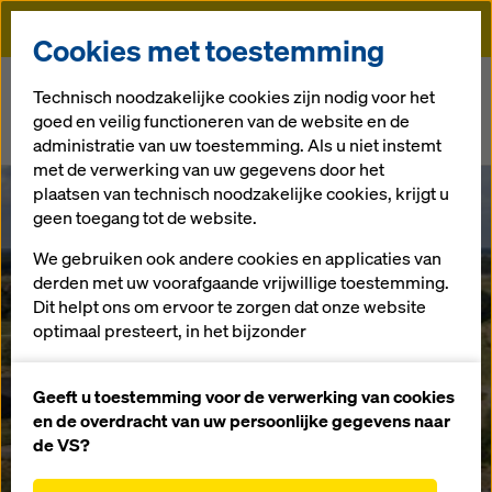
Doka
Cookies met toestemming
Doka
Newsroom
Technisch noodzakelijke cookies zijn nodig voor het
goed en veilig functioneren van de website en de
DokaRex drukschoor ingezet bij integrale gebiedsontwikkeling
administratie van uw toestemming. Als u niet instemt
Ooijen-Wanssum
met de verwerking van uw gegevens door het
plaatsen van technisch noodzakelijke cookies, krijgt u
DokaRex
geen toegang tot de website.
We gebruiken ook andere cookies en applicaties van
drukschoor
derden met uw voorafgaande vrijwillige toestemming.
Dit helpt ons om ervoor te zorgen dat onze website
ingezet bij
optimaal presteert, in het bijzonder
het voortdurend verbeteren van de functionaliteit
integrale
van onze website (functionele en statistische
Geeft u toestemming voor de verwerking van cookies
cookies),
en de overdracht van uw persoonlijke gegevens naar
het vergemakkelijken van een soepel
de VS?
gebiedsontwik
aankoopproces bij het gebruik van de Doka-