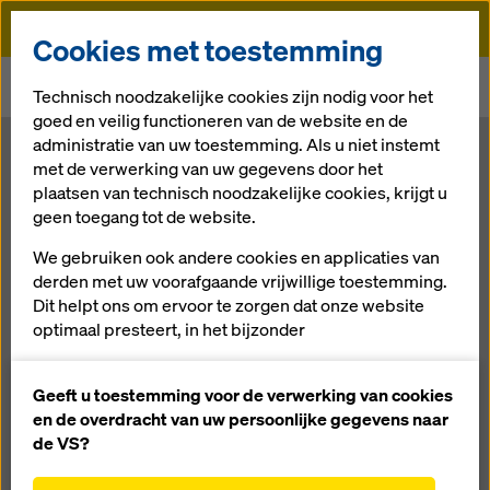
Doka
Cookies met toestemming
Doka
Newsroom
Technisch noodzakelijke cookies zijn nodig voor het
Rotterdamse projecten als toonbeeld van expertise
goed en veilig functioneren van de website en de
administratie van uw toestemming. Als u niet instemt
Rotterdamse
met de verwerking van uw gegevens door het
plaatsen van technisch noodzakelijke cookies, krijgt u
geen toegang tot de website.
projecten als
We gebruiken ook andere cookies en applicaties van
toonbeeld van
derden met uw voorafgaande vrijwillige toestemming.
Dit helpt ons om ervoor te zorgen dat onze website
optimaal presteert, in het bijzonder
expertise
het voortdurend verbeteren van de functionaliteit
van onze website (functionele en statistische
Geeft u toestemming voor de verwerking van cookies
cookies),
en de overdracht van uw persoonlijke gegevens naar
23.06.2017 |
Nieuws
het vergemakkelijken van een soepel
de VS?
aankoopproces bij het gebruik van de Doka-