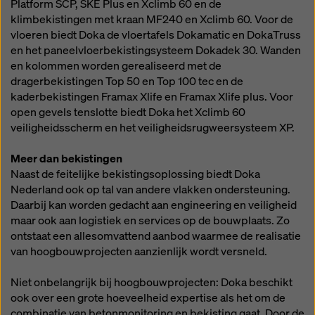
Platform SCP, SKE Plus en Xclimb 60 en de
klimbekistingen met kraan MF240 en Xclimb 60. Voor de
vloeren biedt Doka de vloertafels Dokamatic en DokaTruss
en het paneelvloerbekistingsysteem Dokadek 30. Wanden
en kolommen worden gerealiseerd met de
dragerbekistingen Top 50 en Top 100 tec en de
kaderbekistingen Framax Xlife en Framax Xlife plus. Voor
open gevels tenslotte biedt Doka het Xclimb 60
veiligheidsscherm en het veiligheidsrugweersysteem XP.
Meer dan bekistingen
Naast de feitelijke bekistingsoplossing biedt Doka
Nederland ook op tal van andere vlakken ondersteuning.
Daarbij kan worden gedacht aan engineering en veiligheid
maar ook aan logistiek en services op de bouwplaats. Zo
ontstaat een allesomvattend aanbod waarmee de realisatie
van hoogbouwprojecten aanzienlijk wordt versneld.
Niet onbelangrijk bij hoogbouwprojecten: Doka beschikt
ook over een grote hoeveelheid expertise als het om de
combinatie van betonmonitoring en bekisting gaat. Door de