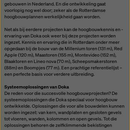
rechtsmiddelen bestaan. U kunt alle cookies waarvoor
gebouwen in Nederland. En die ontwikkeling gaat
toestemming is vereist weigeren door te klikken op
voorlopig nog wel door; zeker als de Rotterdamse
'Weigeren' of door uw
cookie-instellingen
aan te
hoogbouwplannen werkelijkheid gaan worden.
passen door te klikken op cookie-instellingen
onderaan deze website en de betreffende
Net als bij eerdere projecten kan de hoogbouwkennis en -
selectievakjes te gebruiken. U kunt uw toestemming
ervaring van Doka ook weer bij deze projecten worden
te allen tijde intrekken met werking voor de toekomst
ingezet. Kennis en ervaring die in Rotterdam onder meer
en zonder opgaaf van reden door te klikken op
opgedaan bij de bouw van de Millenium toren (131 m), Red
cookie-instellingen
onderaan deze website.
Apple (120 m), Maastoren (155 m), Montevideo (152 m),
Blaaktoren en Lineo nova (70 m), Scheepsmakerstoren
Meer informatie over onze cookies
in ons
(88m) en Boompjes (77 m). Een prachtige referentielijst –
privacybeleid
. Wij bieden u ook de mogelijkheid om
een perfecte basis voor verdere uitbreiding.
uw cookies te selecteren (geavanceerde cookie-
instellingen).
Systeemoplossingen van Doka
De reden voor die succesvolle hoogbouwprojecten? De
systeemoplossingen die Doka speciaal voor hoogbouw
ontwikkelde. Oplossingen die voor alle bouwdelen kunnen
worden ingezet: van kern, wandplaten en gesloten gevels
tot vloeren, wanden, kolommen en open gevels. Tot die
oplossingen behoren de zelfklimmende bekistingen