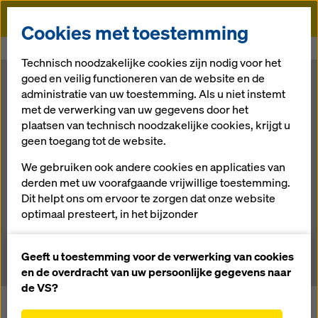
Doka
Cookies met toestemming
Doka
Newsroom
Systeemoplossingen voor meer snelheid
Technisch noodzakelijke cookies zijn nodig voor het
goed en veilig functioneren van de website en de
Systeemoplossi
administratie van uw toestemming. Als u niet instemt
met de verwerking van uw gegevens door het
plaatsen van technisch noodzakelijke cookies, krijgt u
ngen voor meer
geen toegang tot de website.
snelheid
We gebruiken ook andere cookies en applicaties van
derden met uw voorafgaande vrijwillige toestemming.
Dit helpt ons om ervoor te zorgen dat onze website
optimaal presteert, in het bijzonder
04.05.2017 |
Nieuws
het voortdurend verbeteren van de functionaliteit
van onze website (functionele en statistische
Geeft u toestemming voor de verwerking van cookies
cookies),
en de overdracht van uw persoonlijke gegevens naar
het vergemakkelijken van een soepel
de VS?
aankoopproces bij het gebruik van de Doka-
Succesvolle ruwbouwprojecten? Dat kan wanneer