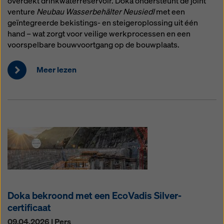
overdekt drinkwaterreservoir. Doka ondersteunt de joint
venture
Neubau Wasserbehälter Neusiedl
met een
geïntegreerde bekistings- en steigeroplossing uit één
hand – wat zorgt voor veilige werkprocessen en een
voorspelbare bouwvoortgang op de bouwplaats.
Meer lezen
Doka bekroond met een EcoVadis Silver-
certificaat
09.04.2026 | Pers