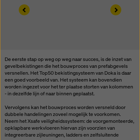
rechtsmiddelen bestaan. U kunt alle cookies waarvoor
Left
Right
toestemming is vereist weigeren door te klikken op
'Weigeren' of door uw
cookie-instellingen
aan te
passen door te klikken op cookie-instellingen
onderaan deze website en de betreffende
selectievakjes te gebruiken. U kunt uw toestemming
te allen tijde intrekken met werking voor de toekomst
en zonder opgaaf van reden door te klikken op
cookie-instellingen
onderaan deze website.
De eerste stap op weg op weg naar succes, is de inzet van
gevelbekistingen die het bouwproces van prefabgevels
Meer informatie over onze cookies
in ons
versnellen. Het Top50 bekistingsysteem van Doka is daar
privacybeleid
. Wij bieden u ook de mogelijkheid om
een goed voorbeeld van. Het systeem kan bovendien
uw cookies te selecteren (geavanceerde cookie-
worden ingezet voor het ter plaatse storten van kolommen
instellingen).
- in dezelfde lijn of naar binnen geplaatst.
Vervolgens kan het bouwproces worden versneld door
dubbele handelingen zoveel mogelijk te voorkomen.
Neem het Xsafe veiligheidssysteem: de voorgemonteerde,
opklapbare werkvloeren hiervan zijn voorzien van
integreerbare zijleuningen, ladders en zelfsluitende