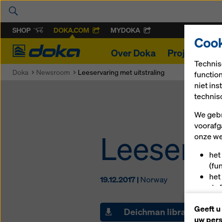
SHOP
DOKA.COM
MYDOKA
Cook
Doka
Over Doka
Projecten
Technis
Doka
Newsroom
Leeservaring met uitstraling
functio
niet in
technis
We gebr
voorafg
Leeservar
onze we
het
(fu
het
19.12.2017 |
Norway
de 
u a
Geeft u
(ma
Deichman library
uw pers