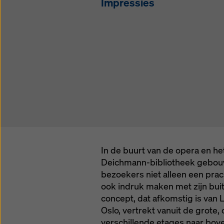
Impressies
instelli
In de buurt van de opera en 
Deichmann-bibliotheek gebouw
bezoekers niet alleen een prach
ook indruk maken met zijn bui
concept, dat afkomstig is van
Oslo, vertrekt vanuit de grote,
verschillende etages naar bove