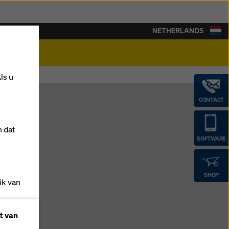
NETHERLANDS
rière
ls u
CONTACT
n dat
ing
SOFTWARE
SHOP
ik van
t van