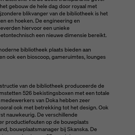
 het gebouw de hele dag door royaal met
jzondere blikvanger van de bibliotheek is het
nten en hoeken. De engineering en
 leverden hiervoor een unieke
tbetontechnisch een nieuwe dimensie bereikt.
moderne bibliotheek plaats bieden aan
 en ook een bioscoop, gameruimtes, lounges
tructie van de bibliotheek produceerde de
Amstetten 526 bekistingsboxen met een totale
De medewerkers van Doka hebben zeer
ooral ook met betrekking tot het design. Ook
rst nauwkeurig. De verschillende
r productiefouten op de bouwplaats
rland, bouwplaatsmanager bij Skanska. De