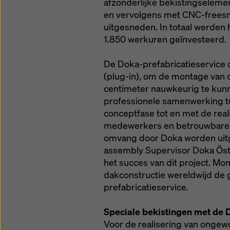
afzonderlijke bekistingselem
en vervolgens met CNC-freesm
uitgesneden. In totaal werden 
1.850 werkuren geïnvesteerd.
De Doka-prefabricatieservice
(plug-in), om de montage van d
centimeter nauwkeurig te kunn
professionele samenwerking t
conceptfase tot en met de real
medewerkers en betrouwbare l
omvang door Doka worden uitg
assembly Supervisor Doka Öste
het succes van dit project. Mo
dakconstructie wereldwijd de 
prefabricatieservice.
Speciale bekistingen met de 
Voor de realisering van ongew