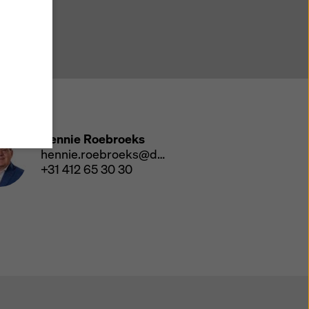
, stemt
d met
t de
ens
erde
geen
scontact
 uw
Hennie Roebroeks
hennie.roebroeks@doka.com
nden en
+31 412 65 30 30
ies
' of
 voor
ok de