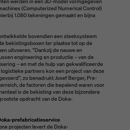
enten werden in een 3D-model vormgegeven
achines (Computerized Numerical Control)
hierbij 1.080 tekeningen gemaakt en bijna
 ontwikkelde bovendien een steeksysteem
e bekistingsboxen ter plaatse tot op de
en uitvoeren. “Dankzij de nauwe en
ussen engineering en productie – van de
isering – en met de hulp van gekwalificeerde
ogistieke partners kon een project van deze
evoerd”, zo benadrukt Josef Berger, Pre-
rreich, de factoren die bepalend waren voor
menteel is de bekisting van deze bijzondere
grootste opdracht van de Doka-
Doka-prefabricatieservice
one projecten levert de Doka-