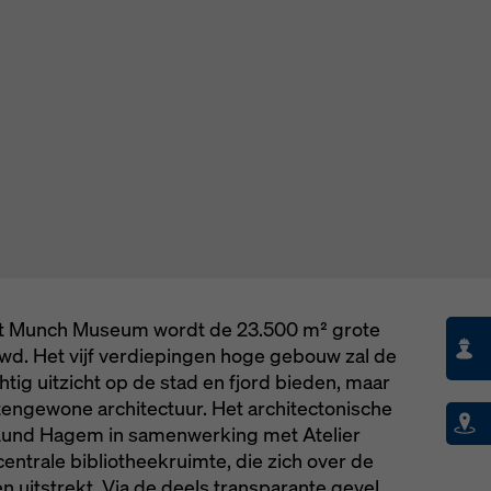
ngen).
het Munch Museum wordt de 23.500 m² grote
d. Het vijf verdiepingen hoge gebouw zal de
tig uitzicht op de stad en fjord bieden, maar
tengewone architectuur. Het architectonische
 Lund Hagem in samenwerking met Atelier
 centrale bibliotheekruimte, die zich over de
n uitstrekt. Via de deels transparante gevel