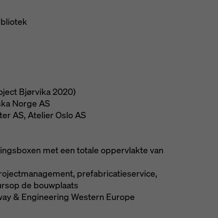
bliotek
oject Bjørvika 2020)
ska Norge AS
er AS, Atelier Oslo AS
tingsboxen met een totale oppervlakte van
projectmanagement, prefabricatieservice,
eursop de bouwplaats
way & Engineering Western Europe