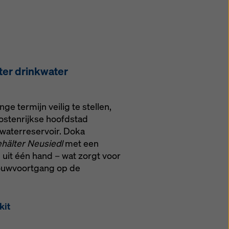
iter drinkwater
 termijn veilig te stellen,
Oostenrijkse hoofdstad
kwaterreservoir. Doka
älter Neusiedl
met een
 uit één hand – wat zorgt voor
bouwvoortgang op de
kit