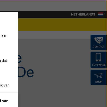
NETHERLANDS
rière
ls u
CONTACT
ende
n dat
or De
SOFTWARE
SHOP
ik van
t van