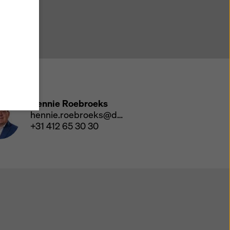
, stemt
d met
t de
ens
erde
geen
scontact
 uw
Hennie Roebroeks
hennie.roebroeks@doka.com
nden en
+31 412 65 30 30
ies
' of
 voor
ok de