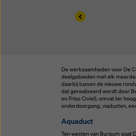
instelli
Left
De werkzaamheden voor De Cent
deelgebieden met elk meerder
daarbij tussen de nieuwe rond
dat gerealiseerd wordt door B
en Friso Civiel), omvat ter h
onderdoorgang, viaducten, ee
Aquaduct
Ten westen van Burgum gaat De