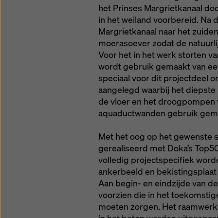
het Prinses Margrietkanaal doo
in het weiland voorbereid. Na
Margrietkanaal naar het zuide
moerasoever zodat de natuurlijk
Voor het in het werk storten 
wordt gebruik gemaakt van ee
speciaal voor dit projectdeel 
aangelegd waarbij het diepste p
de vloer en het droogpompen w
aquaductwanden gebruik gema
Met het oog op het gewenste
gerealiseerd met Doka’s Top5
volledig projectspecifiek wor
ankerbeeld en bekistingsplaa
Aan begin- en eindzijde van de
voorzien die in het toekomstig
moeten zorgen. Het raamwerk 