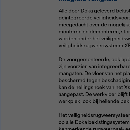
Alle door Doka geleverd beki
geïntegreerde veiligheidsvoorz
meegedacht over de mogelijke 
monteren en demonteren, stort
worden onder het veiligheidsw
veiligheidsrugweersysteem XP
De voorgemonteerde, opklapba
zijn voorzien van integreerbare
mangaten. De vloer van het pl
beschermd tegen beschadigin
kan de hellingshoek van het X
aangepast. De werkvloer blijft h
werkplek, ook bij hellende be
Het veiligheidsrugweersysteem 
op alle Doka bekistingssysteme
kenmerkende rugweerpaal- ee