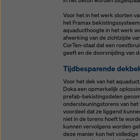
in het beton worden uitgespa
Voor het in het werk storten 
het Framax bekistingssysteem
aquaducthoogte in het werk wor
afwerking van de zichtzijde va
CorTen-staal dat een roestbruin
geeft en de doorsnijding van 
Tijdbesparende dekbek
Voor het dek van het aquaduct,
Doka een opmerkelijk oplossi
prefab-bekistingsdelen geco
ondersteuningstorens van het 
voordeel dat ze liggend kun
niet in de torens hoeft te wor
kunnen vervolgens worden geh
deze manier kon het volledige