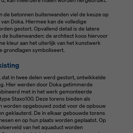
ard, kan meerdere malen worden hergebruikt.
van de betonnen buitenwanden viel de keuze op
 van Doka. Hiermee kan de volledige
den gestort. Opvallend detail is de latere
n de buitenwanden: de architect koos hiervoor
e kleur aan het uiterlijk van het kunstwerk
de grondlagen symboliseert.
isting
 dat in twee delen werd gestort, ontwikkelde
ng. Hier werden door Doka getimmerde
mbineerd met in het werk gemonteerde
type Staxo100. Deze torens bieden als
nen worden opgebouwd zodat voor de opbouw
den geklauterd. De in elkaar gebouwde torens
esen en op hun plaats worden geplaatst. Op
 vloerveld van het aquaduct worden