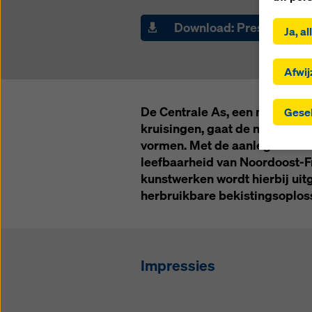
Door op 
u in met
Download: Press releas
Ja, a
geselec
selecti
naar der
Afwij
geselec
landen 
De Centrale As, een nieuwe au
Gesel
passend
kruisingen, gaat de nieuwe v
toestem
vormen. Met de aanleg hierva
gegeven
toezich
leefbaarheid van Noordoost-F
dat hie
kunstwerken wordt hierbij ui
waarvoo
herbruikbare bekistingsoplos
door u
instell
gebruik
de toek
Impressies
instelli
Meer in
mogelij