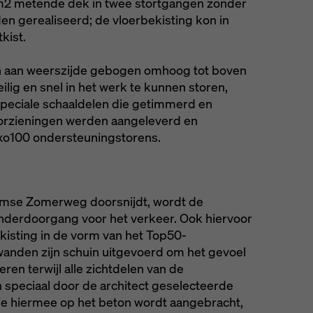
m2 metende dek in twee stortgangen zonder
 gerealiseerd; de vloerbekisting kon in
kist.
en aan weerszijde gebogen omhoog tot boven
lig en snel in het werk te kunnen storen,
peciale schaaldelen die getimmerd en
voorzieningen werden aangeleverd en
xo100 ondersteuningstorens.
umse Zomerweg doorsnijdt, wordt de
nderdoorgang voor het verkeer. Ook hiervoor
isting in de vorm van het Top50-
anden zijn schuin uitgevoerd om het gevoel
eren terwijl alle zichtdelen van de
 speciaal door de architect geselecteerde
die hiermee op het beton wordt aangebracht,