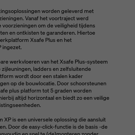
stingsoplossingen worden geleverd met
ieningen. Vanaf het voortraject werd
voorzieningen om de veiligheid tijdens
en en ontkisten te garanderen. Hiertoe
erkplatform Xsafe Plus en het
 ingezet.
re werkvloeren van het Xsafe Plus-systeem
 zijleuningen, ladders en zelfsluitende
atform wordt door een stalen kader
gen op de bouwlocatie. Door schoorsteunen
safe plus platform tot 5 graden worden
ierbij altijd horizontaal en biedt zo een veilige
kistingseenheden.
XP is een universele oplossing die aansluit
n. Door de easy-click-functie is de basis -de
nvoudig en snel te (de)monteren zonder