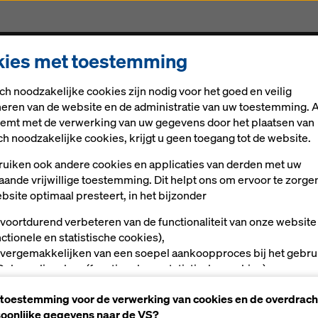
ies met toestemming
Oplossingen
Digitale oplossingen
Nieuws
Car
ch noodzakelijke cookies zijn nodig voor het goed en veilig
ingen voor De Centrale As
neren van de website en de administratie van uw toestemming. A
stemt met de verwerking van uw gegevens door het plaatsen van
ch noodzakelijke cookies, krijgt u geen toegang tot de website.
en kostenbespar
uiken ook andere cookies en applicaties van derden met uw
aande vrijwillige toestemming. Dit helpt ons om ervoor te zorge
gsoplossingen vo
bsite optimaal presteert, in het bijzonder
 voortdurend verbeteren van de functionaliteit van onze website
 As
nctionele en statistische cookies),
 vergemakkelijken van een soepel aankoopproces bij het gebru
Doka-onlineshop (functionele en statistische cookies),
ls gebruiker op bepaalde platforms passende reclame te bieden
 toestemming voor de verwerking van cookies en de overdrach
rketingcookies).
oonlijke gegevens naar de VS?