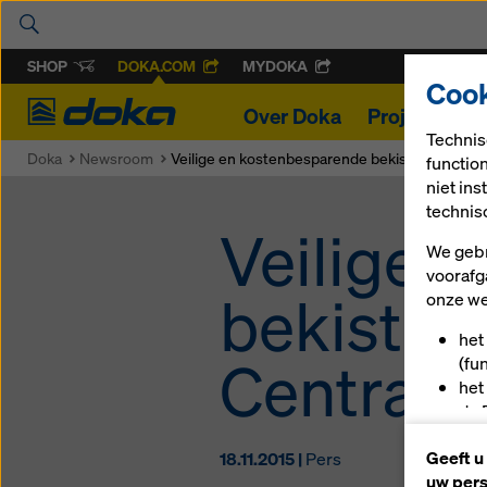
SHOP
DOKA.COM
MYDOKA
Cook
Doka
Over Doka
Projecten
Technis
Doka
Newsroom
Veilige en kostenbesparende bekistingsoploss
functio
niet in
technis
Veilige 
We gebr
voorafg
bekistin
onze we
het
Centrale
(fu
het
de 
u a
Geeft u
18.11.2015 |
Pers
(ma
uw pers