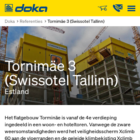
Doka
Doka
Referenties
Tornimäe 3 (Swissotel Tallinn)
Tornimäe 3
(Swissotel Tallinn)
Estland
Het flatgebouw Torminäe is vanaf de 4e verdieping
ingedeeld in een woon- en hoteltoren. Vanwege de zware
weersomstandigheden werd het veiligheidsscherm Xclimb
60 aan de vloerranden en de geleide klimbekisting Xclimb