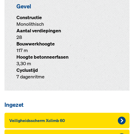
Gevel
Constructie
Monolithisch
Aantal verdiepingen
28
Bouwwerkhoogte
117 m
Hoogte betonneerfasen
3,30 m
Cyclustijd
7 dagenritme
Ingezet
Vei­lig­heids­scherm Xclimb 60